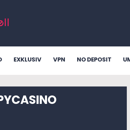
O
EXKLUSIV
VPN
NO DEPOSIT
U
PPYCASINO