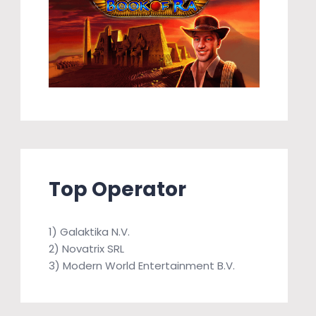
Top Operator
1)
Galaktika N.V.
2)
Novatrix SRL
3)
Modern World Entertainment B.V.