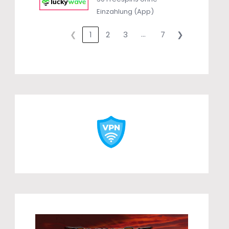
Einzahlung (App)
…
❮
1
2
3
7
❯