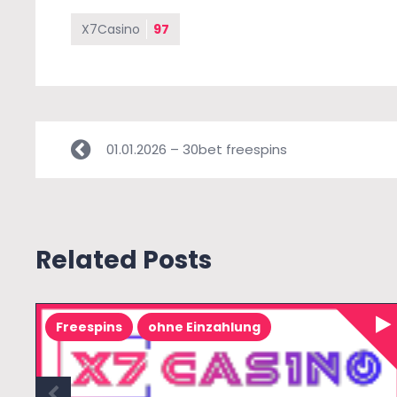
X7Casino
97
01.01.2026 – 30bet freespins
Related Posts
Freespins
ohne Einzahlung