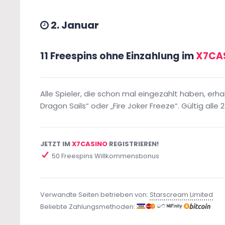
2. Januar
11 Freespins ohne Einzahlung im
X7CA
Alle Spieler, die schon mal eingezahlt haben, erh
Dragon Sails“ oder „Fire Joker Freeze“. Gültig alle
JETZT IM
X7CASINO
REGISTRIEREN!
50 Freespins Willkommensbonus
Verwandte Seiten betrieben von:
Starscream Limited
Beliebte Zahlungsmethoden: