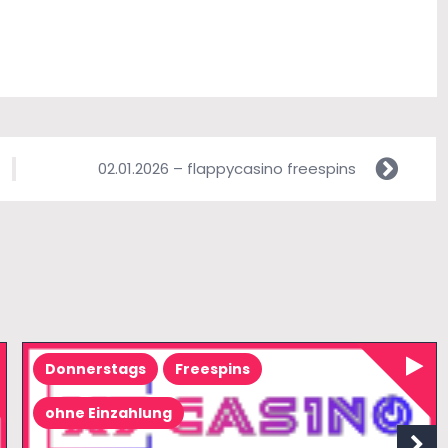
02.01.2026 – flappycasino freespins
Donnerstags
Freespins
ohne Einzahlung