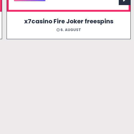
x7casino Fire Joker freespins
6. AUGUST