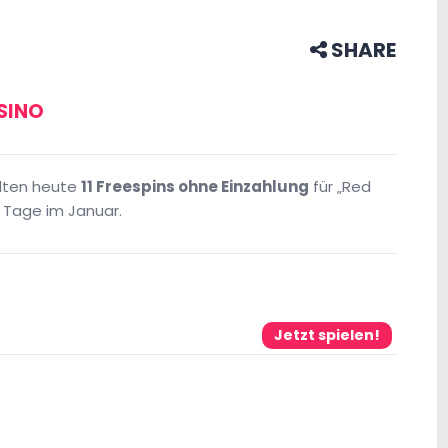
SHARE
SINO
alten heute
11 Freespins ohne Einzahlung
für „Red
 2 Tage im Januar.
Jetzt spielen!