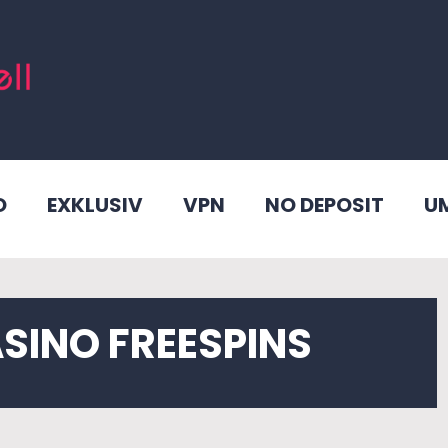
O
EXKLUSIV
VPN
NO DEPOSIT
U
ASINO FREESPINS