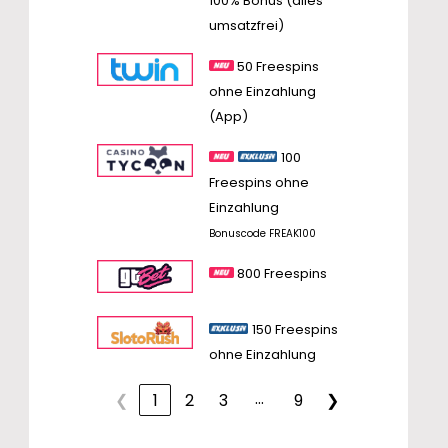
100% Bonus (alles
umsatzfrei)
50 Freespins
ohne Einzahlung
(App)
100
Freespins ohne
Einzahlung
Bonuscode FREAK100
800 Freespins
150 Freespins
ohne Einzahlung
Freespins
ohne Einzahlung
…
❮
1
2
3
9
❯