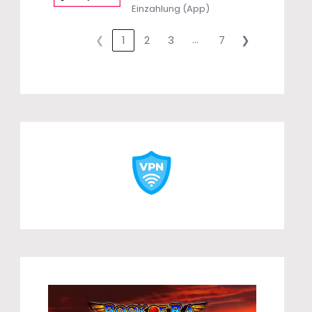
Einzahlung (App)
…
❮
1
2
3
7
❯