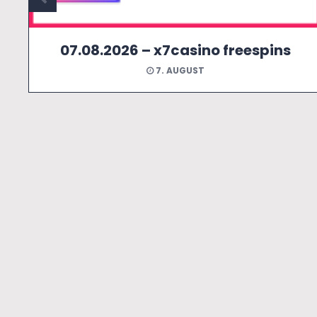
07.08.2026 – x7casino freespins
7. AUGUST