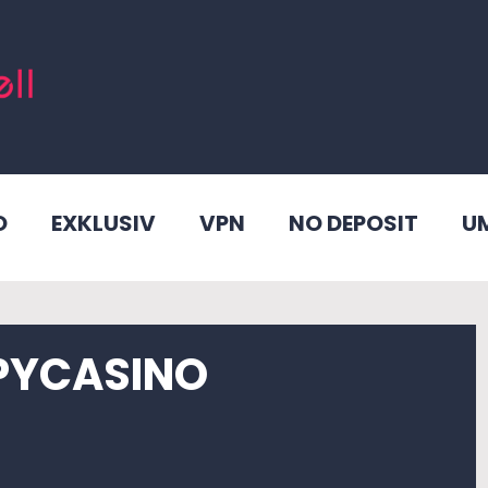
O
EXKLUSIV
VPN
NO DEPOSIT
U
PPYCASINO