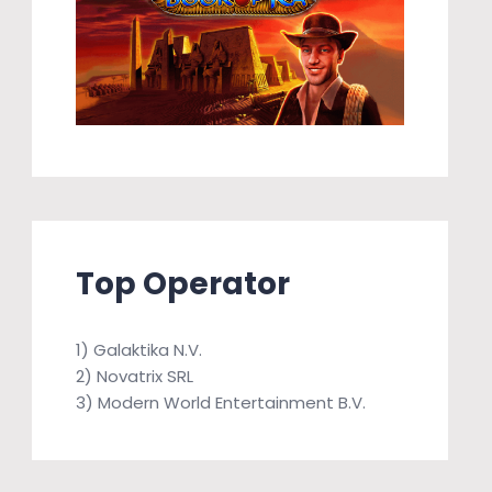
Top Operator
1)
Galaktika N.V.
2)
Novatrix SRL
3)
Modern World Entertainment B.V.