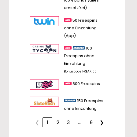
100% Bonus (alles
umsatzfrei)
50 Freespins
ohne Einzahlung
(App)
100
Freespins ohne
Einzahlung
Bonuscode FREAK100
800 Freespins
150 Freespins
ohne Einzahlung
…
❮
1
2
3
9
❯
Freespins
ohne Einzahlung