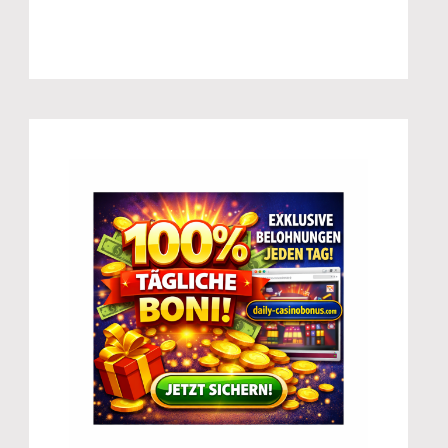
02.01.2026 – flappycasino freespins
2. JANUAR