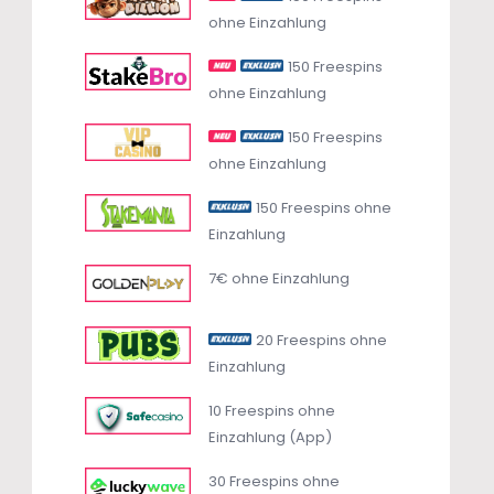
ohne Einzahlung
150 Freespins
ohne Einzahlung
150 Freespins
ohne Einzahlung
150 Freespins ohne
Einzahlung
7€ ohne Einzahlung
20 Freespins ohne
Einzahlung
10 Freespins ohne
Einzahlung (App)
30 Freespins ohne