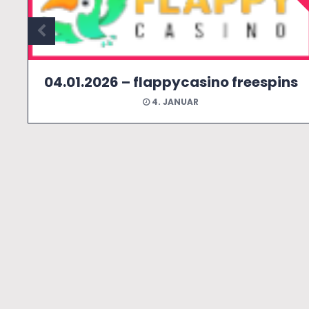
04.01.2026 – flappycasino freespins
4. JANUAR