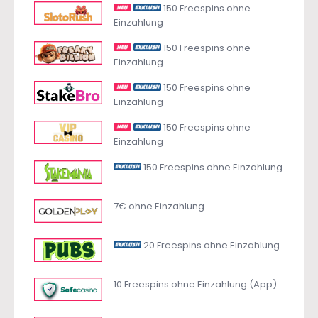
150 Freespins ohne
Einzahlung
150 Freespins ohne
Einzahlung
150 Freespins ohne
Einzahlung
150 Freespins ohne
Einzahlung
150 Freespins ohne Einzahlung
7€ ohne Einzahlung
20 Freespins ohne Einzahlung
10 Freespins ohne Einzahlung (App)