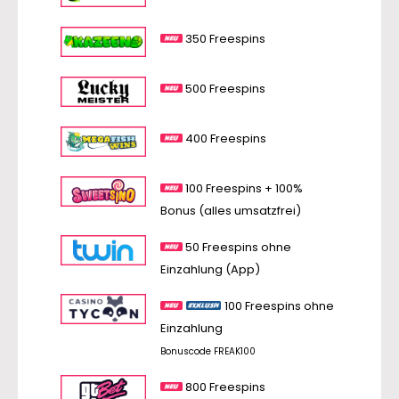
350 Freespins
500 Freespins
400 Freespins
100 Freespins + 100%
Bonus (alles umsatzfrei)
50 Freespins ohne
Einzahlung (App)
100 Freespins ohne
Einzahlung
Bonuscode FREAK100
800 Freespins