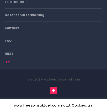
FEHLERSUCHE
Datenschutzerklärung
Kontakt
FAQ
HILFE
| EN |
© 2026 | www.freespinsaktuell.com
Freespins ohne Einzahlung -
www.freespinsaktuell.com nutzt Cookies, um