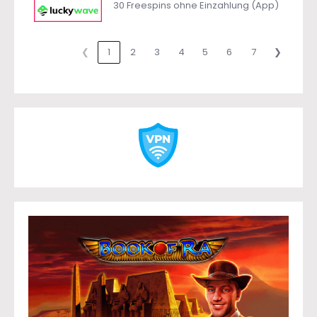
30 Freespins ohne Einzahlung (App)
❮
1
2
3
4
5
6
7
❯