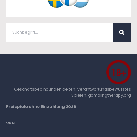
Geschäftsbedingungen gelten. Verantwortungsbewusstes
Spielen.
gamblingtherapy.org
Freispiele ohne Einzahlung 2026
VPN