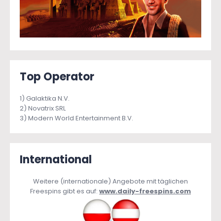
Top Operator
1)
Galaktika N.V.
2)
Novatrix SRL
3)
Modern World Entertainment B.V.
International
Weitere (internationale) Angebote mit täglichen
Freespins gibt es auf:
www.daily-freespins.com