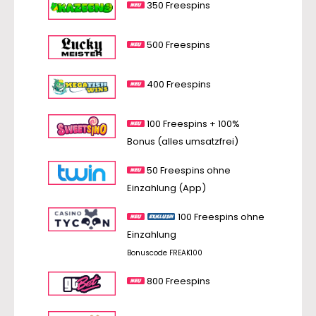
350 Freespins
500 Freespins
400 Freespins
100 Freespins + 100%
Bonus (alles umsatzfrei)
50 Freespins ohne
Einzahlung (App)
100 Freespins ohne
Einzahlung
Bonuscode FREAK100
800 Freespins