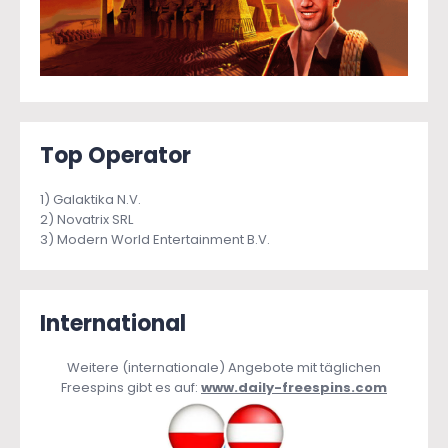
Top Operator
1)
Galaktika N.V.
2)
Novatrix SRL
3)
Modern World Entertainment B.V.
International
Weitere (internationale) Angebote mit täglichen
Freespins gibt es auf:
www.daily-freespins.com