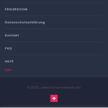
FEHLERSUCHE
Datenschutzerklärung
Kontakt
FAQ
HILFE
| EN |
© 2026 | www.freespinsaktuell.com