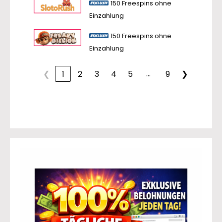
150 Freespins ohne
Einzahlung
150 Freespins ohne
Einzahlung
…
❮
1
2
3
4
5
9
❯