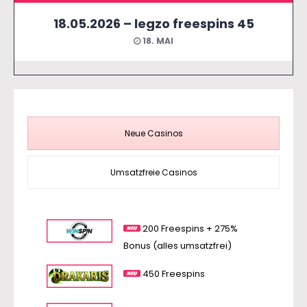
18.05.2026 – legzo freespins 45
18. MAI
Neue Casinos
Umsatzfreie Casinos
200 Freespins + 275%
Bonus (alles umsatzfrei)
450 Freespins