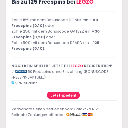
Bis zu 125 Freespins bei
LEGZO
Zahle 15€ mit dem Bonuscode DONNY ein =
40
Freespins (0,1€)
oder
Zahle 25€ mit dem Bonuscode GATEZZ ein =
30
Freespins (0,2€)
oder
Zahle 50€ mit dem Bonuscode DEADD ein =
125
Freespins (0,1€)
.
NOCH KEIN SPIELER? JETZT BEI
LEGZO
REGISTRIEREN!
✓
50 Freespins ohne Einzahlung (BONUSCODE:
FREESPINSAKTUELL)
VPN
erlaubt
Jetzt spielen!
Verwandte Seiten betrieben von:
Galaktika N.V.
Beliebte Zahlungsmethoden: