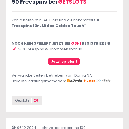
50 Freespins bei
GETSLOTS
Zahle heute min. 40€ ein und du bekommst
50
Freespins für „Midas Golden Touch“
.
NOCH KEIN SPIELER? JETZT BEI
OSHI
REGISTRIEREN!
300 Freespins Willkommensbonus
Jetzt spielen!
Verwandte Seiten betrieben von: Dama N.V.
Beliebte Zahlungsmethoden:
Getslots
26
06.12.2024 – johnvegas freespins 100