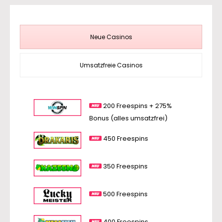
Neue Casinos
Umsatzfreie Casinos
200 Freespins + 275%
Bonus (alles umsatzfrei)
450 Freespins
350 Freespins
500 Freespins
400 Freespins