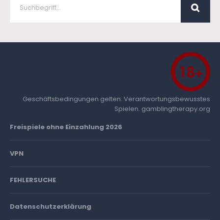
Geschäftsbedingungen gelten. Verantwortungsbewusstes
Spielen.
gamblingtherapy.org
Freispiele ohne Einzahlung 2026
VPN
FEHLERSUCHE
Datenschutzerklärung