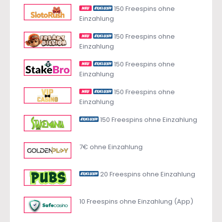
150 Freespins ohne
Einzahlung
150 Freespins ohne
Einzahlung
150 Freespins ohne
Einzahlung
150 Freespins ohne
Einzahlung
150 Freespins ohne Einzahlung
7€ ohne Einzahlung
20 Freespins ohne Einzahlung
10 Freespins ohne Einzahlung (App)