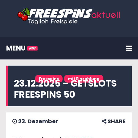
MENU
Freespins
mit Einzahlung
23.12.2025 – GETSLOTS
FREESPINS 50
23. Dezember
SHARE