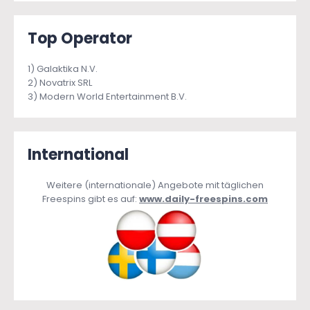
Top Operator
1)
Galaktika N.V.
2)
Novatrix SRL
3)
Modern World Entertainment B.V.
International
Weitere (internationale) Angebote mit täglichen
Freespins gibt es auf:
www.daily-freespins.com