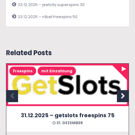
23.12.2025 – jeetcity superspins 30
23.12.2025 – n1bet freespins 50
Related Posts
Freespins
mit Einzahlung
31.12.2025 – getslots freespins 75
31. DEZEMBER