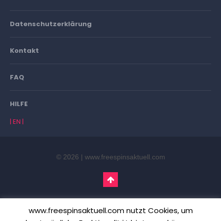
Datenschutzerklärung
Kontakt
FAQ
HILFE
| EN |
© 2026 | www.freespinsaktuell.com
Freespins ohne Einzahlung -
www.freespinsaktuell.com nutzt Cookies, um