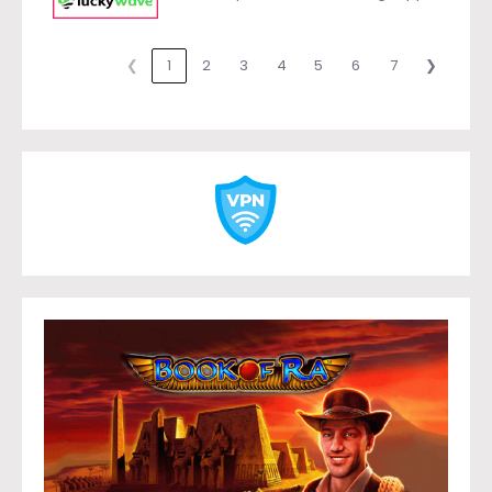
❮
1
2
3
4
5
6
7
❯