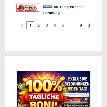
150 Freespins ohne
Einzahlung
…
❮
1
2
3
4
5
9
❯