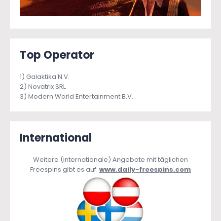
Top Operator
1)
Galaktika N.V.
2)
Novatrix SRL
3)
Modern World Entertainment B.V.
International
Weitere (internationale) Angebote mit täglichen
Freespins gibt es auf:
www.daily-freespins.com