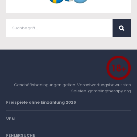
Geschäftsbedingungen gelten. Verantwortungsbewusstes
Spielen.
gamblingtherapy.org
Freispiele ohne Einzahlung 2026
VPN
FEHLERSUCHE