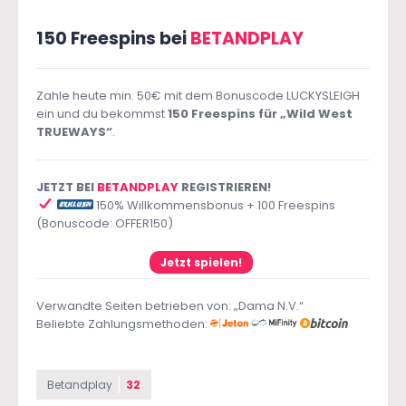
150 Freespins bei
BETANDPLAY
Zahle heute min. 50€ mit dem Bonuscode LUCKYSLEIGH
ein und du bekommst
150 Freespins für „Wild West
TRUEWAYS“
.
JETZT BEI
BETANDPLAY
REGISTRIEREN!
150% Willkommensbonus + 100 Freespins
(Bonuscode: OFFER150)
Jetzt spielen!
Verwandte Seiten betrieben von: „Dama N.V.“
Beliebte Zahlungsmethoden:
Betandplay
32