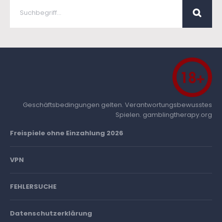
Geschäftsbedingungen gelten. Verantwortungsbewusstes
Spielen.
gamblingtherapy.org
Freispiele ohne Einzahlung 2026
VPN
FEHLERSUCHE
Datenschutzerklärung