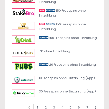
Einzahlung
150 Freespins ohne
Einzahlung
150 Freespins ohne
Einzahlung
150 Freespins ohne Einzahlung
7€ ohne Einzahlung
20 Freespins ohne Einzahlung
10 Freespins ohne Einzahlung (App)
30 Freespins ohne Einzahlung (App)
❮
1
2
3
4
5
6
7
❯