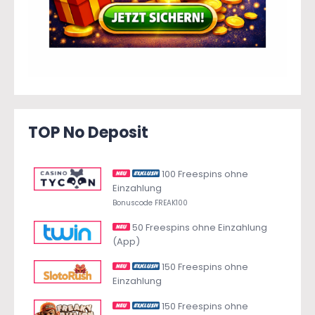
TOP No Deposit
100 Freespins ohne
Einzahlung
Bonuscode FREAK100
50 Freespins ohne Einzahlung
(App)
150 Freespins ohne
Einzahlung
150 Freespins ohne