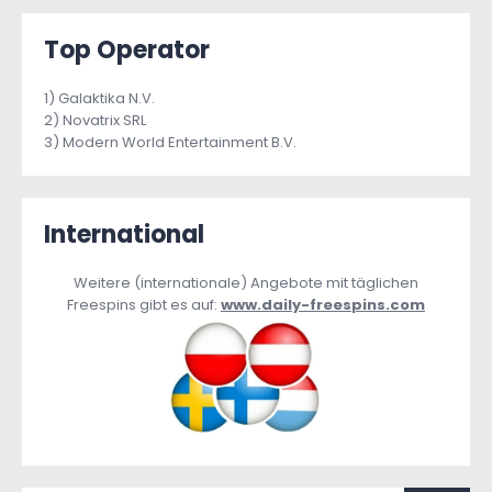
Top Operator
1)
Galaktika N.V.
2)
Novatrix SRL
3)
Modern World Entertainment B.V.
International
Weitere (internationale) Angebote mit täglichen
Freespins gibt es auf:
www.daily-freespins.com