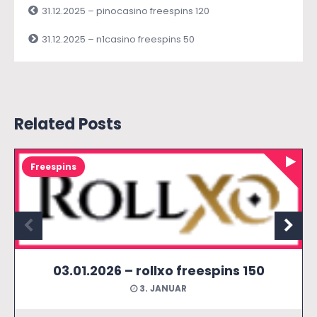
31.12.2025 – pinocasino freespins 120
31.12.2025 – n1casino freespins 50
Related Posts
Freespins
03.01.2026 – rollxo freespins 150
3. JANUAR