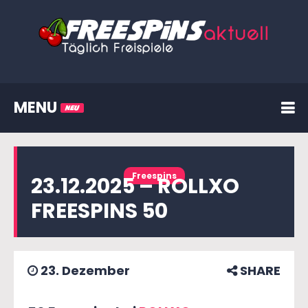
MENU
Freespins
23.12.2025 – ROLLXO
FREESPINS 50
23. Dezember
SHARE