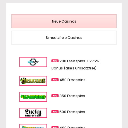
Neue Casinos
Umsatzfreie Casinos
200 Freespins + 275%
Bonus (alles umsatzfrei)
450 Freespins
350 Freespins
500 Freespins
400 Freespins