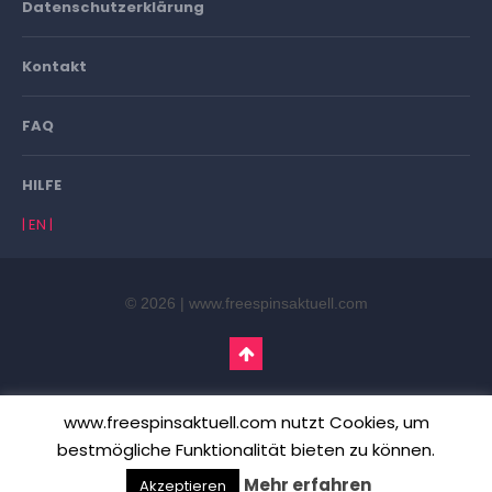
Datenschutzerklärung
Kontakt
FAQ
HILFE
| EN |
© 2026 | www.freespinsaktuell.com
Freespins ohne Einzahlung -
www.freespinsaktuell.com nutzt Cookies, um
bestmögliche Funktionalität bieten zu können.
jeden Tag!
Mehr erfahren
Akzeptieren