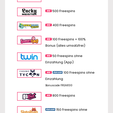
500 Freespins
400 Freespins
100 Freespins + 100%
Bonus (alles umsatzfrei)
50 Freespins ohne
Einzahlung (App)
100 Freespins ohne
Einzahlung
Bonuscode FREAK100
800 Freespins
150 Freespins ohne