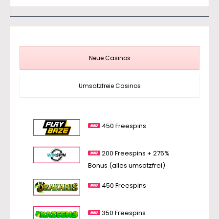
Neue Casinos
Umsatzfreie Casinos
450 Freespins
200 Freespins + 275%
Bonus (alles umsatzfrei)
450 Freespins
350 Freespins