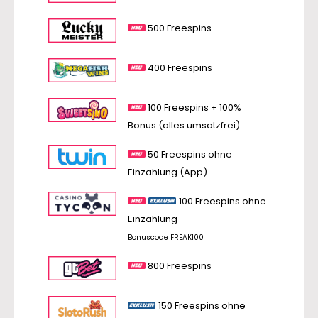
500 Freespins
400 Freespins
100 Freespins + 100%
Bonus (alles umsatzfrei)
50 Freespins ohne
Einzahlung (App)
100 Freespins ohne
Einzahlung
Bonuscode FREAK100
800 Freespins
150 Freespins ohne