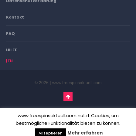
Datenschutzerklärung
Kontakt
FAQ
HILFE
| EN |
© 2026 | www.freespinsaktuell.com
Freespins ohne Einzahlung -
www.freespinsaktuell.com nutzt Cookies, um
bestmögliche Funktionalität bieten zu können.
jeden Tag!
Mehr erfahren
Akzeptieren