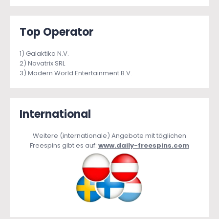
Top Operator
1)
Galaktika N.V.
2)
Novatrix SRL
3)
Modern World Entertainment B.V.
International
Weitere (internationale) Angebote mit täglichen
Freespins gibt es auf:
www.daily-freespins.com