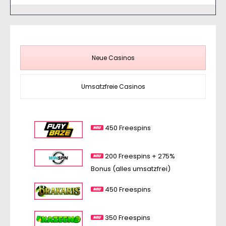
Neue Casinos
Umsatzfreie Casinos
450 Freespins
200 Freespins + 275%
Bonus (alles umsatzfrei)
450 Freespins
350 Freespins