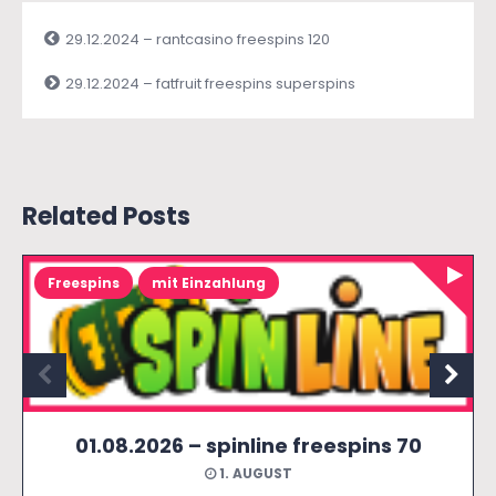
29.12.2024 – rantcasino freespins 120
29.12.2024 – fatfruit freespins superspins
Related Posts
Freespins
mit Einzahlung
01.08.2026 – spinline freespins 70
1. AUGUST