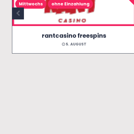
Mittwochs
ohne Einzahlung
rantcasino freespins
5. AUGUST