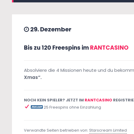
29. Dezember
Bis zu 120 Freespins im
RANTCASINO
Absolviere die 4 Missionen heute und du bekomm
Xmas“.
NOCH KEIN SPIELER? JETZT IM
RANTCASINO
REGISTRIE
25 Freespins ohne Einzahlung
Verwandte Seiten betrieben von:
Starscream Limited