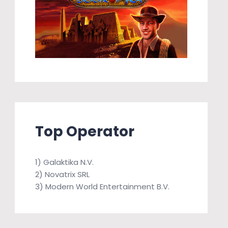
Top Operator
1)
Galaktika N.V.
2)
Novatrix SRL
3)
Modern World Entertainment B.V.