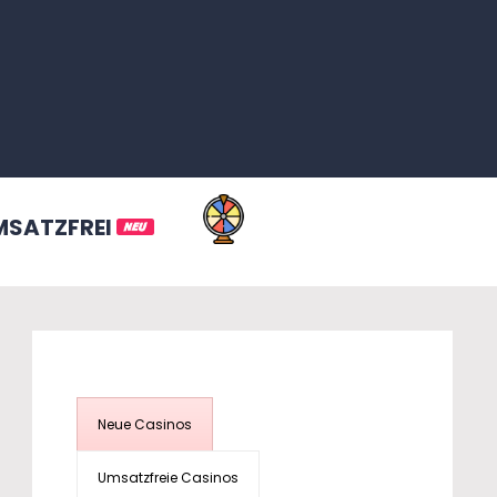
MSATZFREI
Neue Casinos
Umsatzfreie Casinos