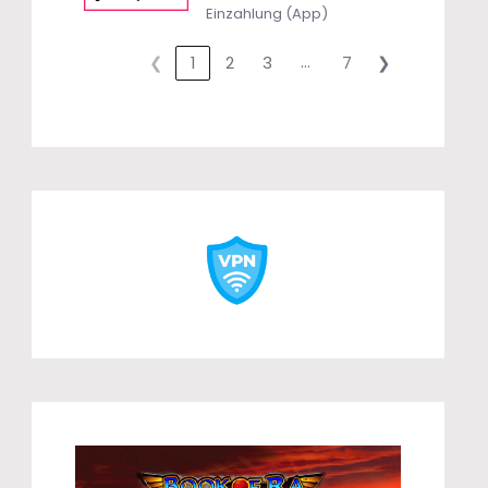
Einzahlung (App)
…
❮
1
2
3
7
❯