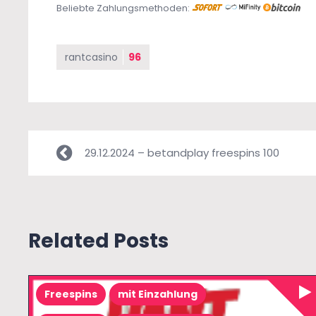
Beliebte Zahlungsmethoden:
rantcasino
96
29.12.2024 – betandplay freespins 100
Related Posts
Freespins
mit Einzahlung