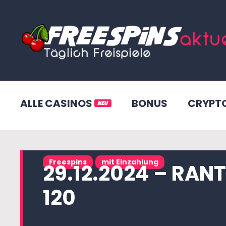
ALLE CASINOS
BONUS
CRYPT
Freespins
mit Einzahlung
29.12.2024 – RAN
120