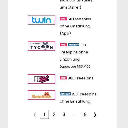
100% Bonus (alles
umsatzfrei)
50 Freespins
ohne Einzahlung
(App)
100
Freespins ohne
Einzahlung
Bonuscode FREAK100
800 Freespins
150 Freespins
ohne Einzahlung
…
❮
1
2
3
9
❯
Freespins
mit Einzahlung