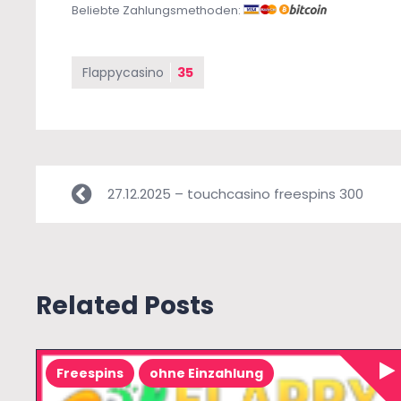
Beliebte Zahlungsmethoden:
Flappycasino
35
27.12.2025 – touchcasino freespins 300
Related Posts
Freespins
ohne Einzahlung