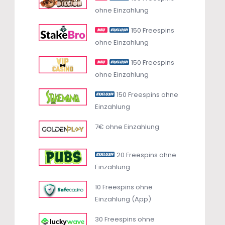
ohne Einzahlung
150 Freespins
ohne Einzahlung
150 Freespins
ohne Einzahlung
150 Freespins ohne
Einzahlung
7€ ohne Einzahlung
20 Freespins ohne
Einzahlung
10 Freespins ohne
Einzahlung (App)
30 Freespins ohne