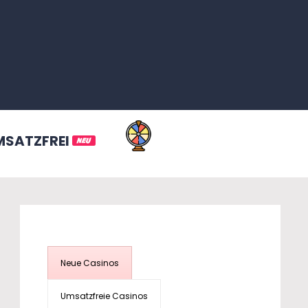
MSATZFREI
Neue Casinos
Umsatzfreie Casinos