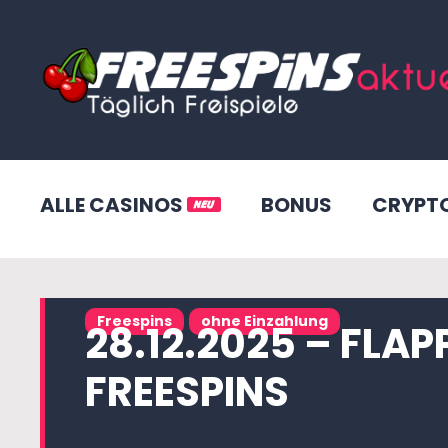
ALLE CASINOS
BONUS
CRYPT
Freespins
ohne Einzahlung
28.12.2025 – FLA
FREESPINS