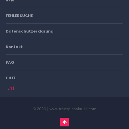
VPN
FEHLERSUCHE
Datenschutzerklärung
Kontakt
FAQ
HILFE
| EN |
© 2026 | www.freespinsaktuell.com