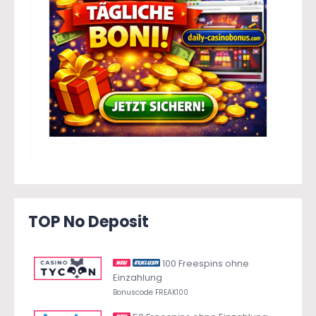
TOP No Deposit
100 Freespins ohne
Einzahlung
Bonuscode FREAK100