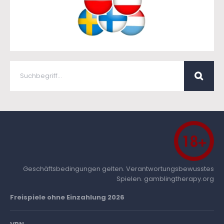
Geschäftsbedingungen gelten. Verantwortungsbewusstes
Spielen.
gamblingtherapy.org
Freispiele ohne Einzahlung 2026