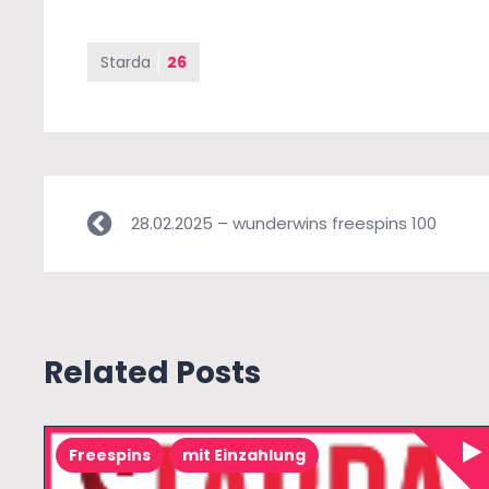
Starda
26
28.02.2025 – wunderwins freespins 100
Related Posts
Freespins
mit Einzahlung