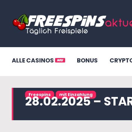
ALLE CASINOS
BONUS
CRYPT
Freespins
mit Einzahlung
28.02.2025 – STA