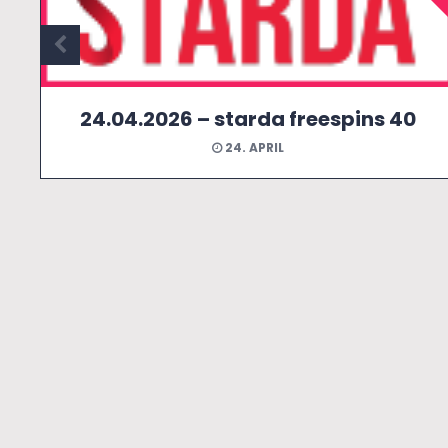
24.04.2026 – starda freespins 40
24. APRIL