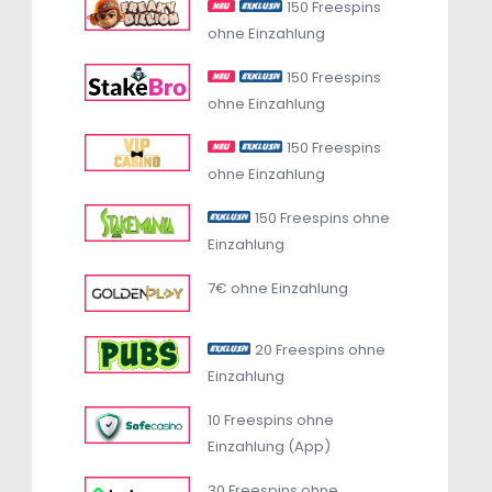
150 Freespins
ohne Einzahlung
150 Freespins
ohne Einzahlung
150 Freespins
ohne Einzahlung
150 Freespins ohne
Einzahlung
7€ ohne Einzahlung
20 Freespins ohne
Einzahlung
10 Freespins ohne
Einzahlung (App)
30 Freespins ohne