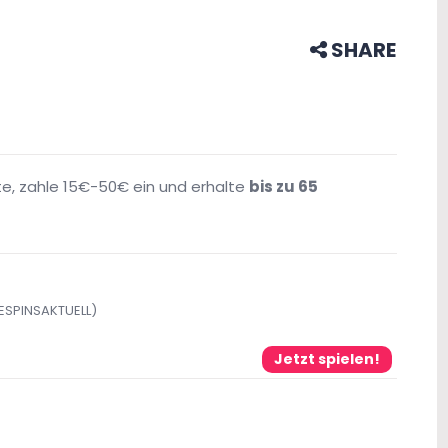
SHARE
e, zahle 15€-50€ ein und erhalte
bis zu 65
ESPINSAKTUELL)
Jetzt spielen!