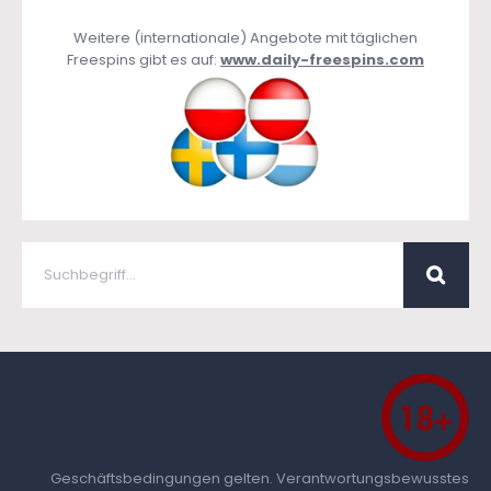
Weitere (internationale) Angebote mit täglichen
Freespins gibt es auf:
www.daily-freespins.com
Geschäftsbedingungen gelten. Verantwortungsbewusstes