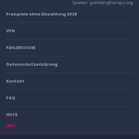
Spielen.
gamblingtherapy.org
Freispiele ohne Einzahlung 2026
VPN
FEHLERSUCHE
Datenschutzerklärung
Kontakt
FAQ
HILFE
| EN |