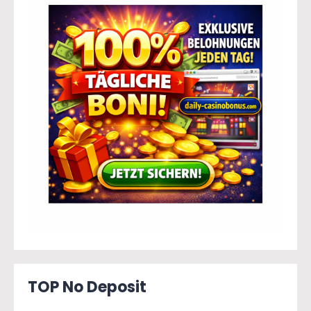
TOP No Deposit