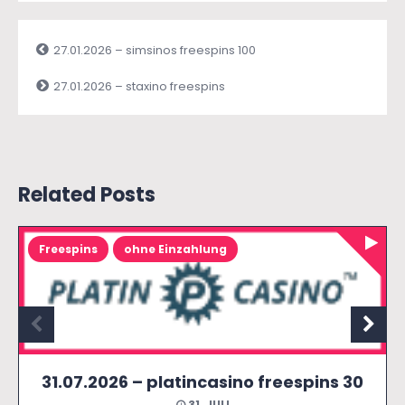
27.01.2026 – simsinos freespins 100
27.01.2026 – staxino freespins
Related Posts
Freespins
ohne Einzahlung
31.07.2026 – platincasino freespins 30
31. JULI