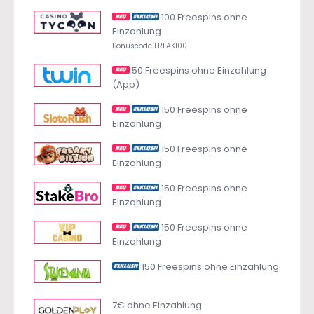
100 Freespins ohne
Einzahlung
Bonuscode FREAK100
50 Freespins ohne Einzahlung
(App)
150 Freespins ohne
Einzahlung
150 Freespins ohne
Einzahlung
150 Freespins ohne
Einzahlung
150 Freespins ohne
Einzahlung
150 Freespins ohne Einzahlung
7€ ohne Einzahlung