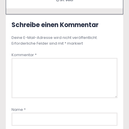
Schreibe einen Kommentar
Deine E-Mail-Adresse wird nicht veröffentlicht.
Erforderliche Felder sind mit
*
markiert
Kommentar
*
Name
*