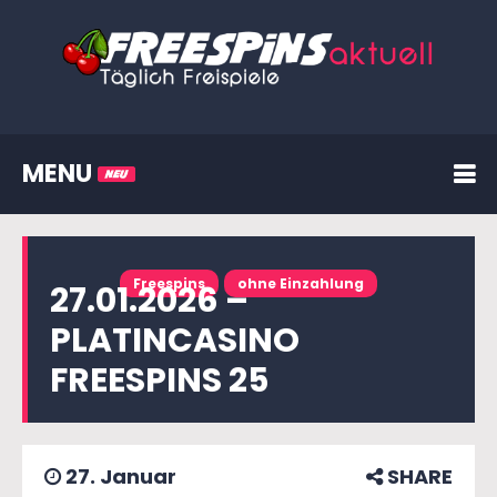
MENU
Freespins
ohne Einzahlung
27.01.2026 –
PLATINCASINO
FREESPINS 25
27. Januar
SHARE