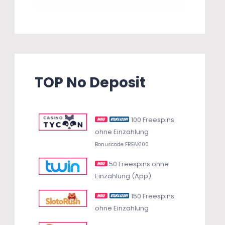
TOP No Deposit
100 Freespins
ohne Einzahlung
Bonuscode FREAK100
50 Freespins ohne
Einzahlung (App)
150 Freespins
ohne Einzahlung