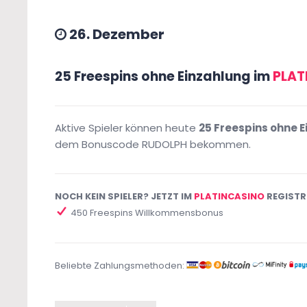
26. Dezember
25 Freespins ohne Einzahlung im
PLAT
Aktive Spieler können heute
25 Freespins ohne 
dem Bonuscode RUDOLPH bekommen.
NOCH KEIN SPIELER? JETZT IM
PLATINCASINO
REGISTR
450 Freespins Willkommensbonus
Beliebte Zahlungsmethoden: