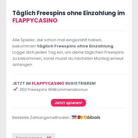
Täglich Freespins ohne Einzahlung im
FLAPPYCASINO
Alle Spieler, die schon mal eingezahlt haben,
bekommen
täglich Freespins ohne Einzahlung
.
Logge dich jeden Tag ein, um deine täglichen Freespins
zu bekommen, sonst musst du nächsten Montag erneut
anfangen.
JETZT IM
FLAPPYCASINO
REGISTRIEREN!
250 Freespins Willkommensbonus
Jetzt spielen!
Beliebte Zahlungsmethoden: