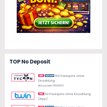
TOP No Deposit
100 Freespins ohne
Einzahlung
Bonuscode FREAK100
50 Freespins ohne Einzahlung
(App)