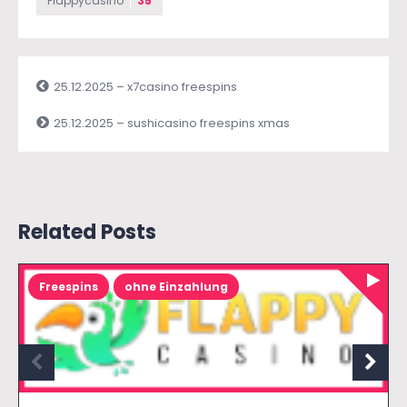
Flappycasino
35
25.12.2025 – x7casino freespins
25.12.2025 – sushicasino freespins xmas
Related Posts
Freespins
ohne Einzahlung