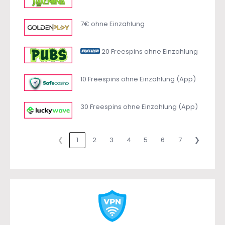
7€ ohne Einzahlung
20 Freespins ohne Einzahlung
10 Freespins ohne Einzahlung (App)
30 Freespins ohne Einzahlung (App)
❮
1
2
3
4
5
6
7
❯