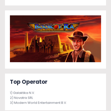
Top Operator
1)
Galaktika N.V.
2)
Novatrix SRL
3)
Modern World Entertainment B.V.