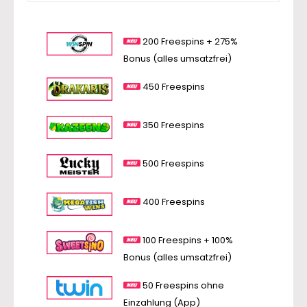
200 Freespins + 275%
Bonus (alles umsatzfrei)
450 Freespins
350 Freespins
500 Freespins
400 Freespins
100 Freespins + 100%
Bonus (alles umsatzfrei)
50 Freespins ohne
Einzahlung (App)