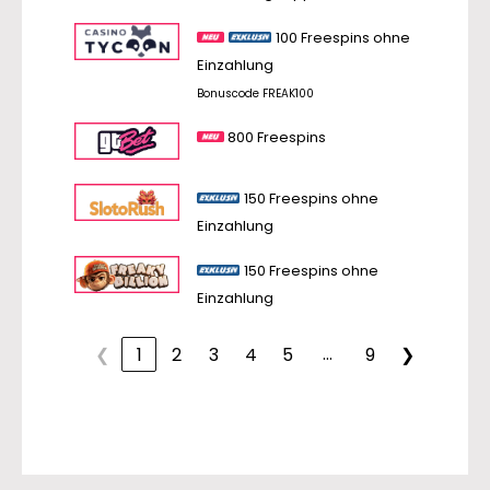
100 Freespins ohne
Einzahlung
Bonuscode FREAK100
800 Freespins
150 Freespins ohne
Einzahlung
150 Freespins ohne
Einzahlung
…
❮
1
2
3
4
5
9
❯