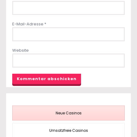
E-Mail-Adresse
*
Website
Neue Casinos
Umsatzfreie Casinos