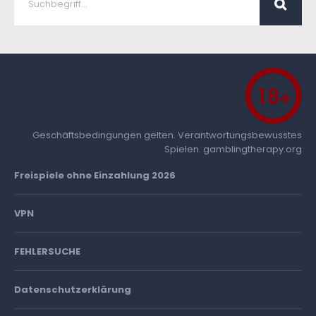
Geschäftsbedingungen gelten. Verantwortungsbewusstes
Spielen.
gamblingtherapy.org
Freispiele ohne Einzahlung 2026
VPN
FEHLERSUCHE
Datenschutzerklärung