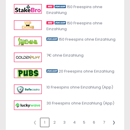
150 Freespins ohne
Einzahlung
150 Freespins ohne
Einzahlung
150 Freespins ohne Einzahlung
7€ ohne Einzahlung
20 Freespins ohne Einzahlung
10 Freespins ohne Einzahlung (App)
30 Freespins ohne Einzahlung (App)
❮
1
2
3
4
5
6
7
❯