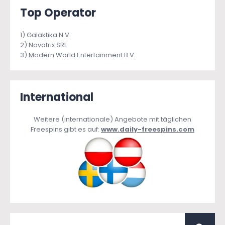
Top Operator
1)
Galaktika N.V.
2)
Novatrix SRL
3)
Modern World Entertainment B.V.
International
Weitere (internationale) Angebote mit täglichen
Freespins gibt es auf:
www.daily-freespins.com