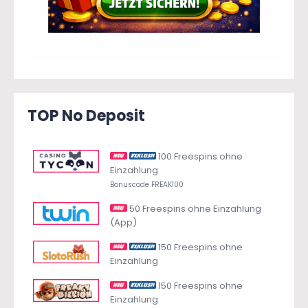
TOP No Deposit
100 Freespins ohne
Einzahlung
Bonuscode FREAK100
50 Freespins ohne Einzahlung
(App)
150 Freespins ohne
Einzahlung
150 Freespins ohne
Einzahlung