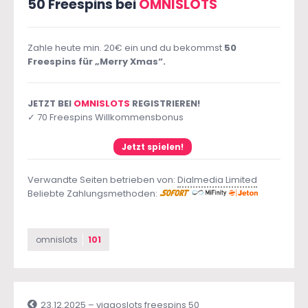
50 Freespins bei
OMNISLOTS
Zahle heute min. 20€ ein und du bekommst
50
Freespins für „Merry Xmas“.
JETZT BEI
OMNISLOTS
REGISTRIEREN!
✓ 70 Freespins Willkommensbonus
Jetzt spielen!
Verwandte Seiten betrieben von:
Dialmedia Limited
Beliebte Zahlungsmethoden:
omnislots
101
23.12.2025 – viggoslots freespins 50