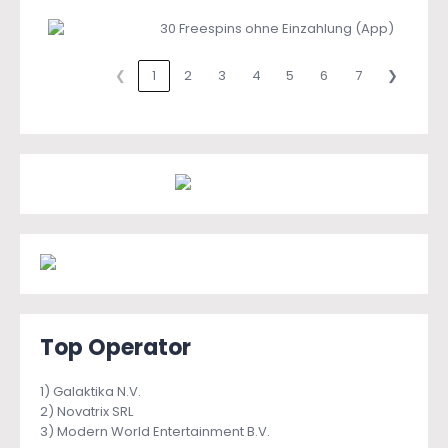
30 Freespins ohne Einzahlung (App)
❮
1
2
3
4
5
6
7
❯
Top Operator
1)
Galaktika N.V.
2)
Novatrix SRL
3)
Modern World Entertainment B.V.