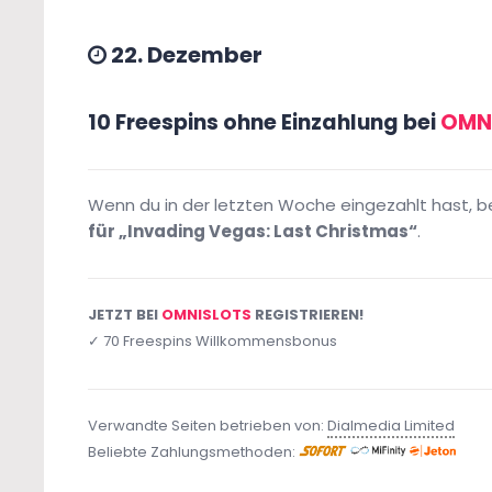
22. Dezember
10 Freespins ohne Einzahlung bei
OMN
Wenn du in der letzten Woche eingezahlt hast,
für „Invading Vegas: Last Christmas“
.
JETZT BEI
OMNISLOTS
REGISTRIEREN!
✓ 70 Freespins Willkommensbonus
Verwandte Seiten betrieben von:
Dialmedia Limited
Beliebte Zahlungsmethoden: