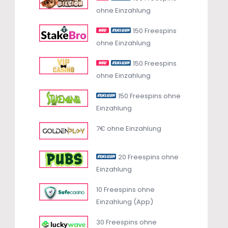
ohne Einzahlung
150 Freespins
ohne Einzahlung
150 Freespins
ohne Einzahlung
150 Freespins ohne
Einzahlung
7€ ohne Einzahlung
20 Freespins ohne
Einzahlung
10 Freespins ohne
Einzahlung (App)
30 Freespins ohne