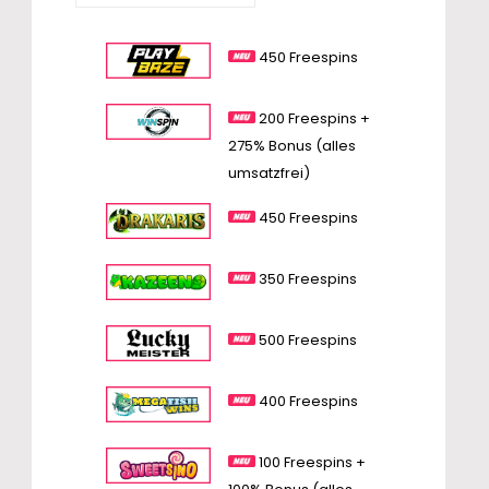
450 Freespins
200 Freespins +
275% Bonus (alles
umsatzfrei)
450 Freespins
350 Freespins
500 Freespins
400 Freespins
100 Freespins +