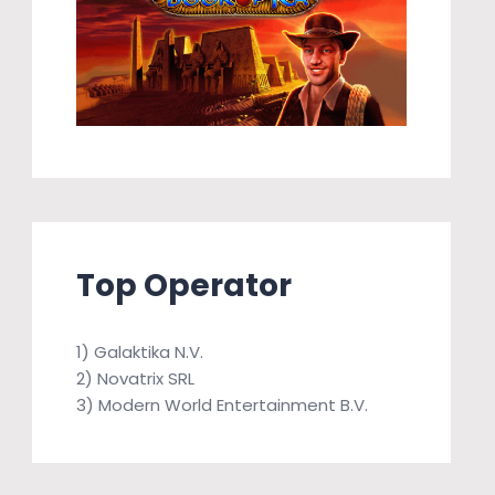
Top Operator
1)
Galaktika N.V.
2)
Novatrix SRL
3)
Modern World Entertainment B.V.