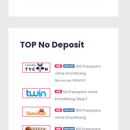
TOP No Deposit
100 Freespins
ohne Einzahlung
Bonuscode FREAK100
50 Freespins ohne
Einzahlung (App)
150 Freespins
ohne Einzahlung
150 Freespins