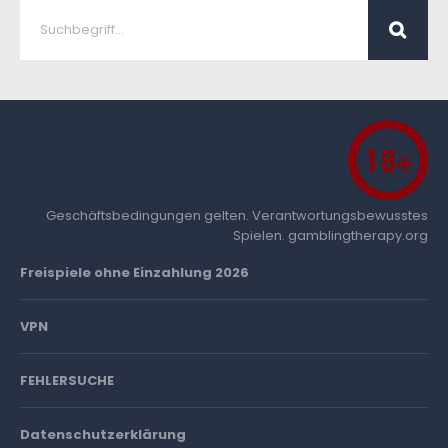
Geschäftsbedingungen gelten. Verantwortungsbewusstes
Spielen.
gamblingtherapy.org
Freispiele ohne Einzahlung 2026
VPN
FEHLERSUCHE
Datenschutzerklärung