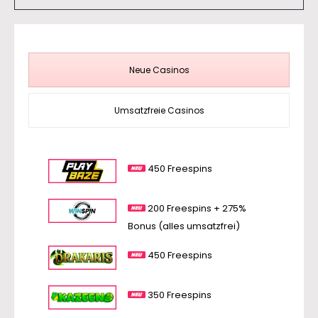
Neue Casinos
Umsatzfreie Casinos
450 Freespins
200 Freespins + 275%
Bonus (alles umsatzfrei)
450 Freespins
350 Freespins