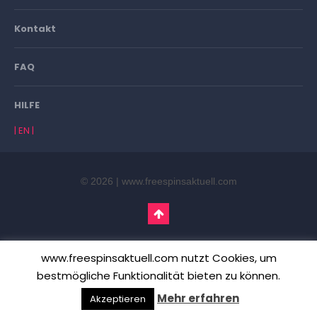
Kontakt
FAQ
HILFE
| EN |
© 2026 | www.freespinsaktuell.com
Freespins ohne Einzahlung -
www.freespinsaktuell.com nutzt Cookies, um
bestmögliche Funktionalität bieten zu können.
jeden Tag!
Mehr erfahren
Akzeptieren