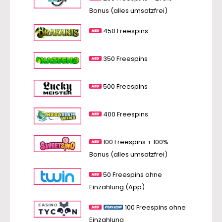
Bonus (alles umsatzfrei)
450 Freespins
350 Freespins
500 Freespins
400 Freespins
100 Freespins + 100%
Bonus (alles umsatzfrei)
50 Freespins ohne
Einzahlung (App)
100 Freespins ohne
Einzahlung