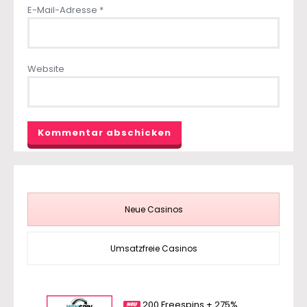
E-Mail-Adresse
*
Website
Neue Casinos
Umsatzfreie Casinos
200 Freespins + 275%