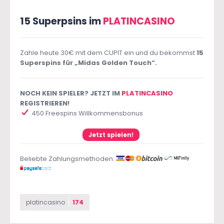
15 Superpsins im
PLATINCASINO
Zahle heute 30€ mit dem CUPIT ein und du bekommst
15
Superspins für „Midas Golden Touch“.
NOCH KEIN SPIELER? JETZT IM
PLATINCASINO
REGISTRIEREN!
450 Freespins Willkommensbonus
Jetzt spielen!
Beliebte Zahlungsmethoden:
platincasino
174