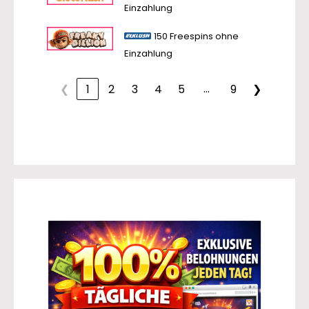
Einzahlung
150 Freespins ohne
Einzahlung
…
❮
1
2
3
4
5
9
❯