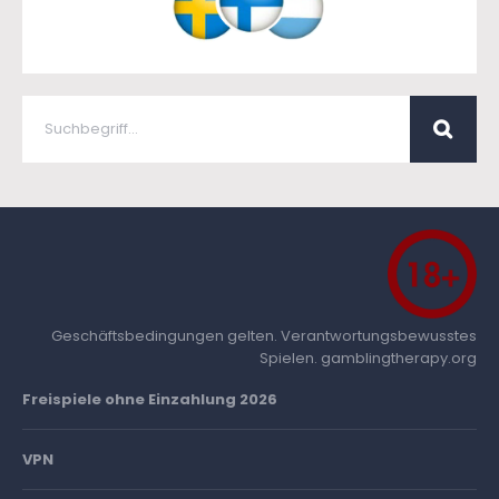
Geschäftsbedingungen gelten. Verantwortungsbewusstes
Spielen.
gamblingtherapy.org
Freispiele ohne Einzahlung 2026
VPN