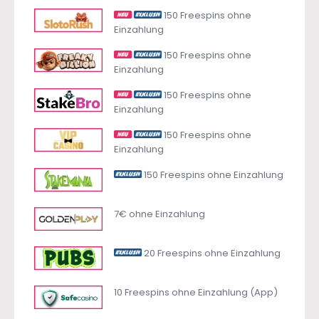
150 Freespins ohne
Einzahlung
150 Freespins ohne
Einzahlung
150 Freespins ohne
Einzahlung
150 Freespins ohne
Einzahlung
150 Freespins ohne Einzahlung
7€ ohne Einzahlung
20 Freespins ohne Einzahlung
10 Freespins ohne Einzahlung (App)