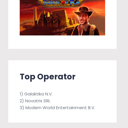
Top Operator
1)
Galaktika N.V.
2)
Novatrix SRL
3)
Modern World Entertainment B.V.