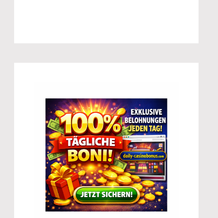
06.10.2025 – jackpoty freespins 150
6. OKTOBER