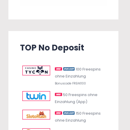
TOP No Deposit
100 Freespins
ohne Einzahlung
Bonuscode FREAK100
50 Freespins ohne
Einzahlung (App)
150 Freespins
ohne Einzahlung