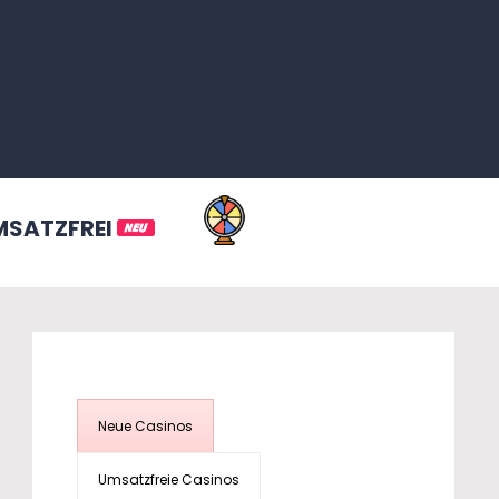
MSATZFREI
Neue Casinos
Umsatzfreie Casinos