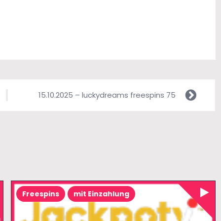
15.10.2025 – luckydreams freespins 75
Freespins
mit Einzahlung