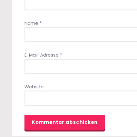
Name
*
E-Mail-Adresse
*
Website