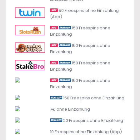
50 Freespins ohne Einzahlung
(App)
150 Freespins ohne
Einzahlung
150 Freespins ohne
Einzahlung
150 Freespins ohne
Einzahlung
150 Freespins ohne
Einzahlung
150 Freespins ohne Einzahlung
7€ ohne Einzahlung
20 Freespins ohne Einzahlung
10 Freespins ohne Einzahlung (App)