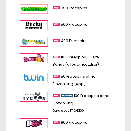
350 Freespins
500 Freespins
400 Freespins
100 Freespins + 100%
Bonus (alles umsatzfrei)
50 Freespins ohne
Einzahlung (App)
100 Freespins ohne
Einzahlung
Bonuscode FREAK100
800 Freespins