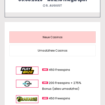
5. AUGUST
Neue Casinos
Umsatzfreie Casinos
450 Freespins
200 Freespins + 275%
Bonus (alles umsatzfrei)
450 Freespins