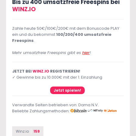
Bis zu 400 umsatzfreie Freespins bei
WINZ.IO
Zahle heute 50€/100€/200€ mit dem Bonuscode PLAY
ein und du bekommst
100/200/400 umsatzfreie
Freespins
.
Mehr umsatzfreie Freespins gibt es
hier
!
JETZT BEI
WINZ.IO
REGISTRIEREN!
✓ Gewinne bis zu 10.000€ mit der 1. Einzahlung
Jetzt spielen!
Verwandte Seiten betrieben von: Dama N.V.
Beliebte Zahlungsmethoden:
Winz.io
159