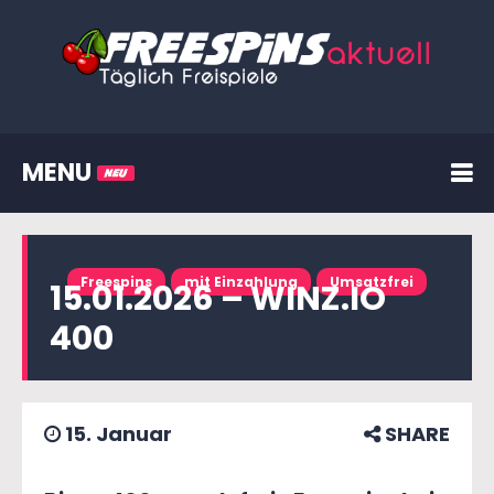
MENU
Freespins
mit Einzahlung
Umsatzfrei
15.01.2026 – WINZ.IO
400
15. Januar
SHARE