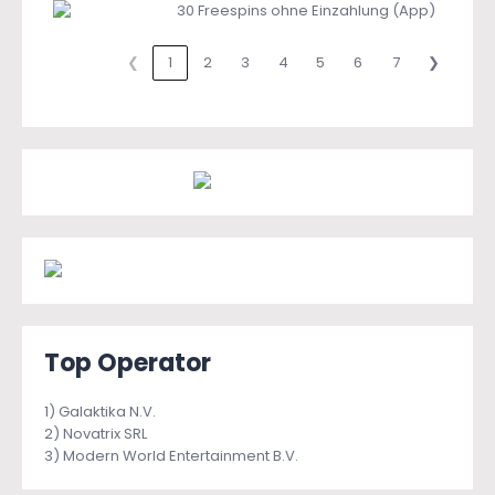
30 Freespins ohne Einzahlung (App)
❮
1
2
3
4
5
6
7
❯
Top Operator
1)
Galaktika N.V.
2)
Novatrix SRL
3)
Modern World Entertainment B.V.