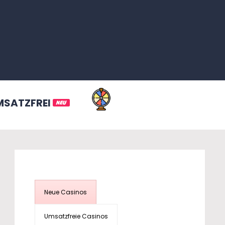
MSATZFREI
Neue Casinos
Umsatzfreie Casinos