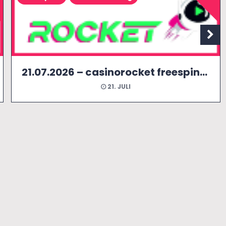
21.07.2026 – casinorocket freespins 1222
21. JULI