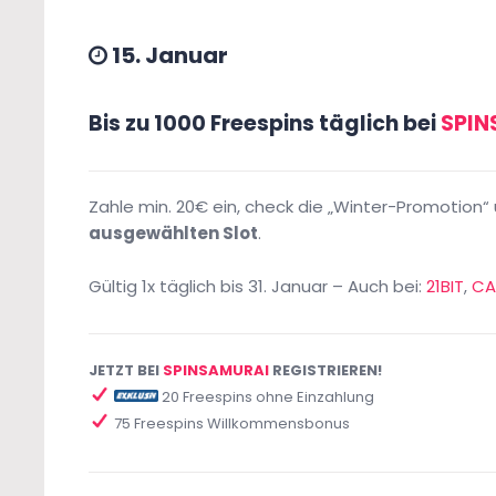
15. Januar
Bis zu 1000 Freespins täglich bei
SPIN
Zahle min. 20€ ein, check die „Winter-Promotion
ausgewählten Slot
.
Gültig 1x täglich bis 31. Januar – Auch bei:
21BIT
,
CA
JETZT BEI
SPINSAMURAI
REGISTRIEREN!
20 Freespins ohne Einzahlung
75 Freespins Willkommensbonus