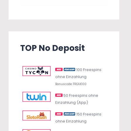
TOP No Deposit
100 Freespins
ohne Einzahlung
Bonuscode FREAK100
50 Freespins ohne
Einzahlung (App)
150 Freespins
ohne Einzahlung