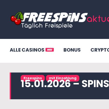
ALLE CASINOS
BONUS
CRYPT
Freespins
mit Einzahlung
15.01.2026 – SPI