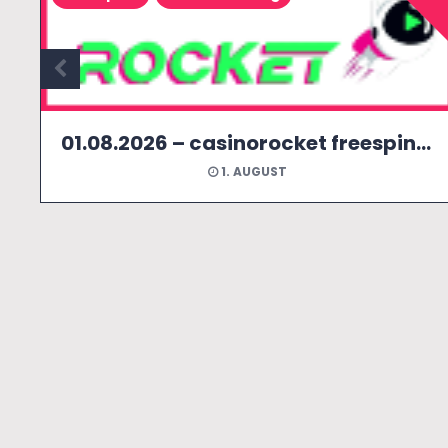
01.08.2026 – casinorocket freespins 1222
1. AUGUST