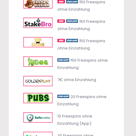
150 Freespins
ohne Einzahlung
150 Freespins
ohne Einzahlung
150 Freespins
ohne Einzahlung
150 Freespins ohne
Einzahlung
7€ ohne Einzahlung
20 Freespins ohne
Einzahlung
10 Freespins ohne
Einzahlung (App)
30 Freespins ohne