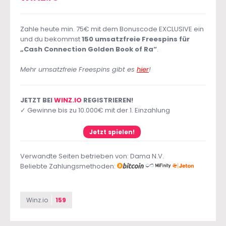
Zahle heute min. 75€ mit dem Bonuscode EXCLUSIVE ein
und du bekommst
150 umsatzfreie Freespins für
„Cash Connection Golden Book of Ra“
.
Mehr umsatzfreie Freespins gibt es
hier
!
JETZT BEI
WINZ.IO
REGISTRIEREN!
✓ Gewinne bis zu 10.000€ mit der 1. Einzahlung
Jetzt spielen!
Verwandte Seiten betrieben von: Dama N.V.
Beliebte Zahlungsmethoden:
Winz.io
159