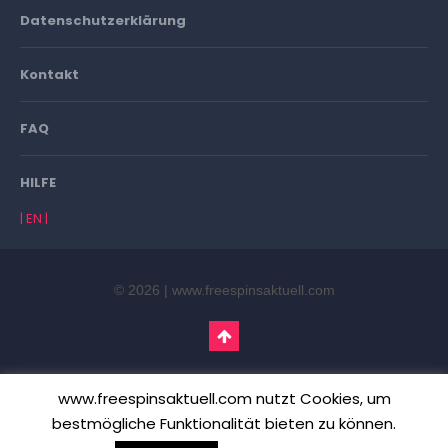
Datenschutzerklärung
Kontakt
FAQ
HILFE
| EN |
© 2026 | www.freespinsaktuell.com
Freespins ohne Einzahlung -
www.freespinsaktuell.com nutzt Cookies, um
bestmögliche Funktionalität bieten zu können.
jeden Tag!