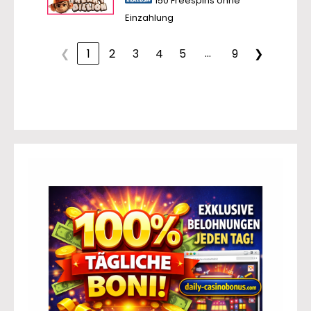
150 Freespins ohne
Einzahlung
…
❮
1
2
3
4
5
9
❯