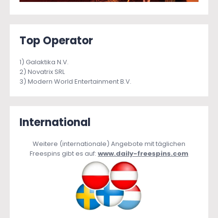
Top Operator
1)
Galaktika N.V.
2)
Novatrix SRL
3)
Modern World Entertainment B.V.
International
Weitere (internationale) Angebote mit täglichen
Freespins gibt es auf:
www.daily-freespins.com