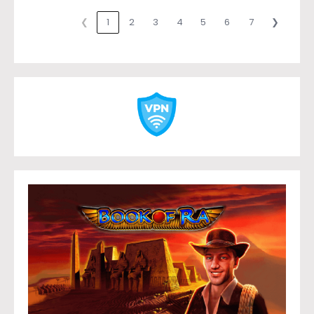
❮
1
2
3
4
5
6
7
❯