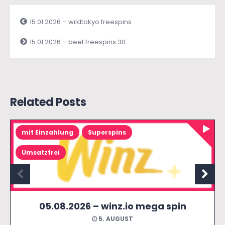
15.01.2026 – wildtokyo freespins
15.01.2026 – beef freespins 30
Related Posts
mit Einzahlung
Superspins
Umsatzfrei
05.08.2026 – winz.io mega spin
5. AUGUST