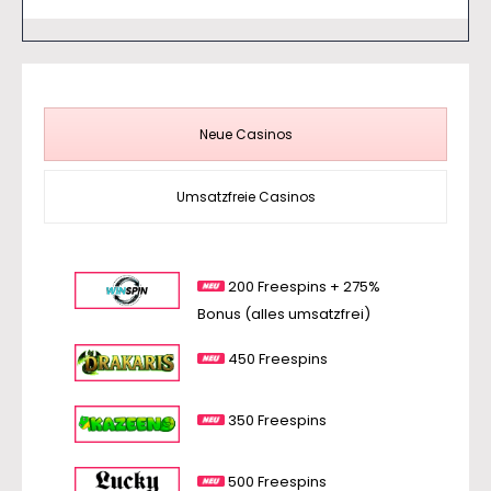
Neue Casinos
Umsatzfreie Casinos
200 Freespins + 275%
Bonus (alles umsatzfrei)
450 Freespins
350 Freespins
500 Freespins