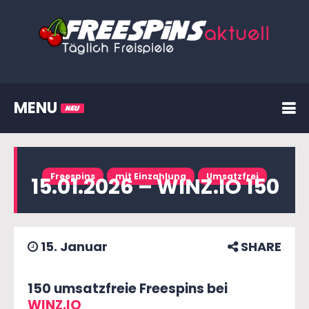
MENU
Freespins
mit Einzahlung
Umsatzfrei
15.01.2026 – WINZ.IO 150
15. Januar
SHARE
150 umsatzfreie Freespins bei
WINZ.IO