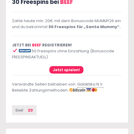
30 Freespins bei
BEEF
Zahle heute min. 20€ mit dem Bonuscode MUMMY26 ein
und du bekommst
30 Freespins für „Santa Mummy“.
JETZT BEI
BEEF
REGISTRIEREN!
50 Freespins ohne Einzahlung (Bonuscode
FREESPINSAKTUELL)
Jetzt spielen!
Verwandte Seiten betrieben von:
Galaktika N.V.
Beliebte Zahlungsmethoden:
Beef
20