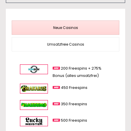
Neue Casinos
Umsatzfreie Casinos
200 Freespins + 275%
Bonus (alles umsatzfrei)
450 Freespins
350 Freespins
500 Freespins