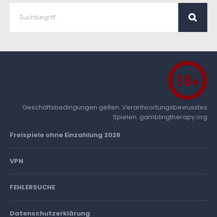
Geschäftsbedingungen gelten. Verantwortungsbewusstes
Spielen.
gamblingtherapy.org
Freispiele ohne Einzahlung 2026
VPN
FEHLERSUCHE
Datenschutzerklärung