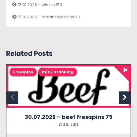
15.01.2026 – winz.io 150
15.01.2026 – martin freespins 30
Related Posts
Freespins
mit Einzahlung
30.07.2026 – beef freespins 75
30. JULI