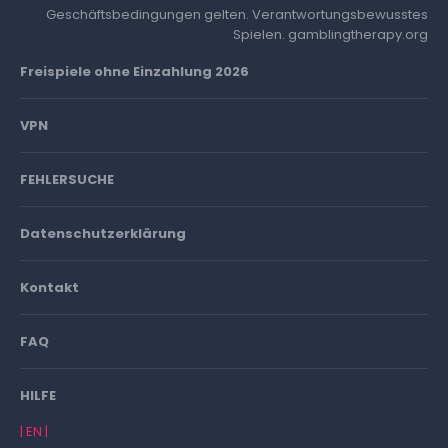
Geschäftsbedingungen gelten. Verantwortungsbewusstes
Spielen.
gamblingtherapy.org
Freispiele ohne Einzahlung 2026
VPN
FEHLERSUCHE
Datenschutzerklärung
Kontakt
FAQ
HILFE
| EN |