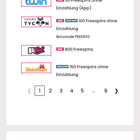
50 Freespins ohne
Einzahlung (App)
100 Freespins ohne
Einzahlung
Bonuscode FREAK100
800 Freespins
150 Freespins ohne
Einzahlung
…
❮
1
2
3
4
5
9
❯