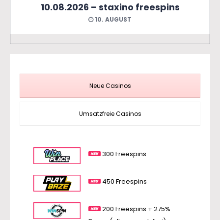
10.08.2026 – staxino freespins
10. AUGUST
Neue Casinos
Umsatzfreie Casinos
300 Freespins
450 Freespins
200 Freespins + 275%