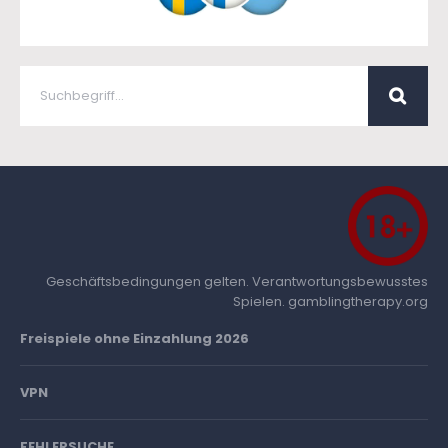
Geschäftsbedingungen gelten. Verantwortungsbewusstes
Spielen.
gamblingtherapy.org
Freispiele ohne Einzahlung 2026
VPN
FEHLERSUCHE