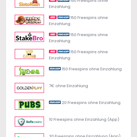
150 Freespins ohne
Einzahlung
150 Freespins ohne
Einzahlung
150 Freespins ohne
Einzahlung
150 Freespins ohne
Einzahlung
150 Freespins ohne Einzahlung
7€ ohne Einzahlung
20 Freespins ohne Einzahlung
10 Freespins ohne Einzahlung (App)
30 Freespins ohne Einzahlung (App)