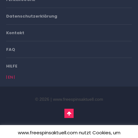
Datenschutzerklärung
Kontakt
FAQ
HILFE
| EN |
© 2026 | www.freespinsaktuell.com
Freespins ohne Einzahlung -
www.freespinsaktuell.com nutzt Cookies, um