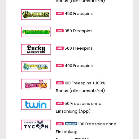
Bonus (alles umsatzfrei)
450 Freespins
350 Freespins
500 Freespins
400 Freespins
100 Freespins + 100%
Bonus (alles umsatzfrei)
50 Freespins ohne
Einzahlung (App)
100 Freespins ohne
Einzahlung