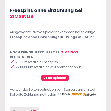
Freespins ohne Einzahlung bei
SIMSINOS
Ausgewählte, aktive Spieler bekommen heute einige
Freespins ohne Einzahlung für „Wings of Horus“.
NOCH KEIN SPIELER? JETZT BEI
SIMSINOS
REGISTRIEREN!
250 umsatzfreie Freespins
2x 100% umsatzfreier Willkommensbonus
Jetzt spielen!
Verwandte Seiten betrieben von:
Starscream Limited
Beliebte Zahlungsmethoden: