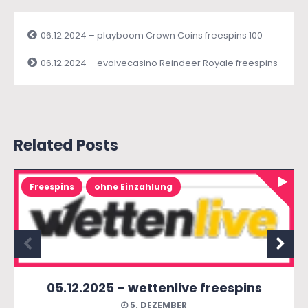
06.12.2024 – playboom Crown Coins freespins 100
06.12.2024 – evolvecasino Reindeer Royale freespins
Related Posts
Freespins
ohne Einzahlung
05.12.2025 – wettenlive freespins
5. DEZEMBER