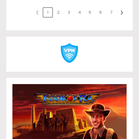
❮
1
2
3
4
5
6
7
❯