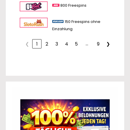
800 Freespins
150 Freespins ohne
Einzahlung
…
❮
1
2
3
4
5
9
❯