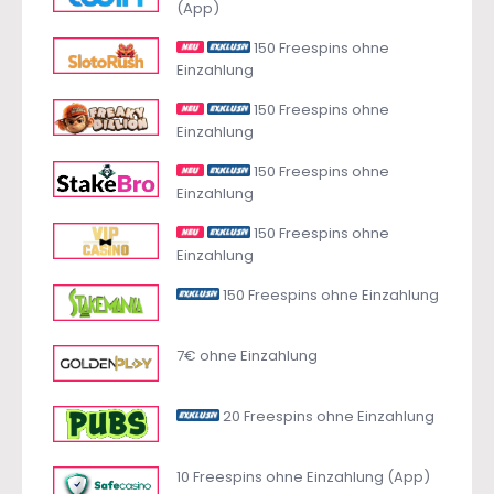
(App)
150 Freespins ohne
Einzahlung
150 Freespins ohne
Einzahlung
150 Freespins ohne
Einzahlung
150 Freespins ohne
Einzahlung
150 Freespins ohne Einzahlung
7€ ohne Einzahlung
20 Freespins ohne Einzahlung
10 Freespins ohne Einzahlung (App)