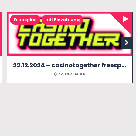
Freespins
mit Einzahlung
22.12.2024 – casinotogether freespins
22. DEZEMBER