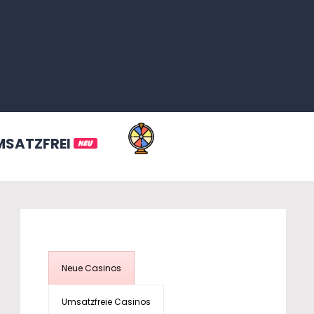
MSATZFREI
Neue Casinos
Umsatzfreie Casinos