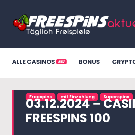
ALLE CASINOS
BONUS
CRYPT
Freespins
mit Einzahlung
Superspins
03.12.2024 – CA
FREESPINS 100