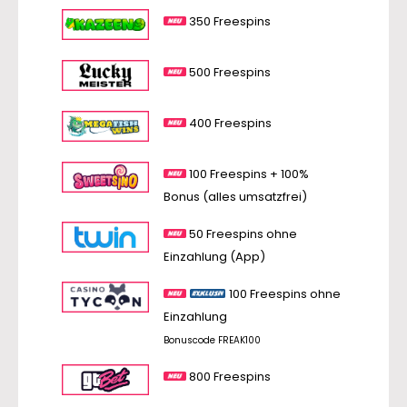
350 Freespins
500 Freespins
400 Freespins
100 Freespins + 100%
Bonus (alles umsatzfrei)
50 Freespins ohne
Einzahlung (App)
100 Freespins ohne
Einzahlung
Bonuscode FREAK100
800 Freespins