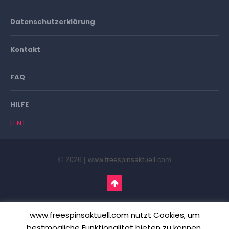
Datenschutzerklärung
Kontakt
FAQ
HILFE
| EN |
© 2026 | www.freespinsaktuell.com
Freespins ohne Einzahlung -
www.freespinsaktuell.com nutzt Cookies, um
bestmögliche Funktionalität bieten zu können.