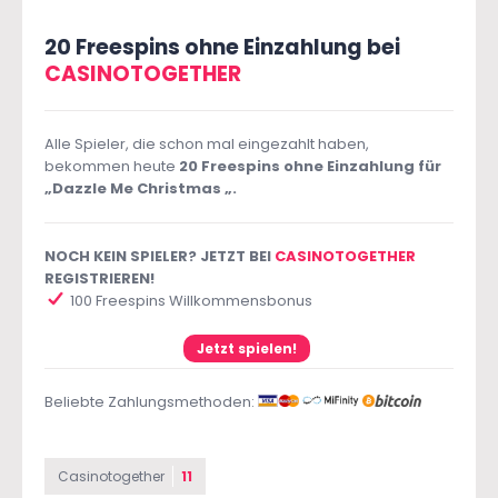
20 Freespins ohne Einzahlung bei
CASINOTOGETHER
Alle Spieler, die schon mal eingezahlt haben,
bekommen heute
20 Freespins ohne Einzahlung für
„Dazzle Me Christmas „.
NOCH KEIN SPIELER? JETZT BEI
CASINOTOGETHER
REGISTRIEREN!
100 Freespins Willkommensbonus
Jetzt spielen!
Beliebte Zahlungsmethoden:
Casinotogether
11