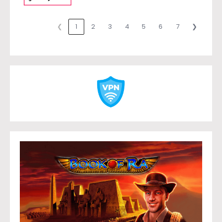
❮
1
2
3
4
5
6
7
❯