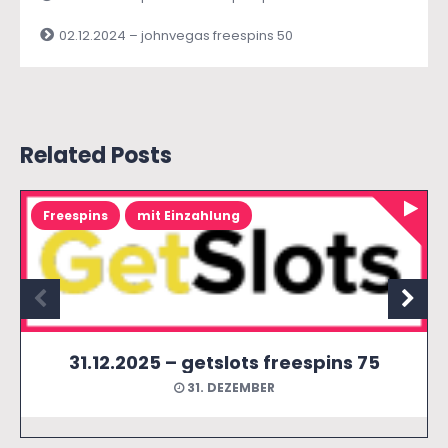
02.12.2024 – johnvegas freespins 50
Related Posts
Freespins
mit Einzahlung
31.12.2025 – getslots freespins 75
31. DEZEMBER