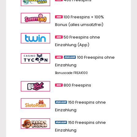
100 Freespins + 100%
Bonus (alles umsatzfrei)
50 Freespins ohne
Einzahlung (App)
100 Freespins ohne
Einzahlung
Bonuscode FREAK100
800 Freespins
150 Freespins ohne
Einzahlung
150 Freespins ohne
Einzahlung