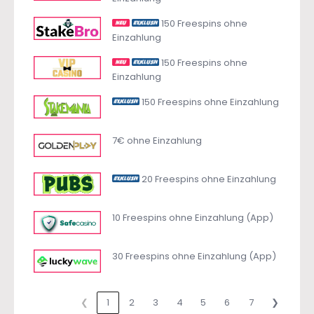
150 Freespins ohne
Einzahlung
150 Freespins ohne
Einzahlung
150 Freespins ohne Einzahlung
7€ ohne Einzahlung
20 Freespins ohne Einzahlung
10 Freespins ohne Einzahlung (App)
30 Freespins ohne Einzahlung (App)
❮
1
2
3
4
5
6
7
❯