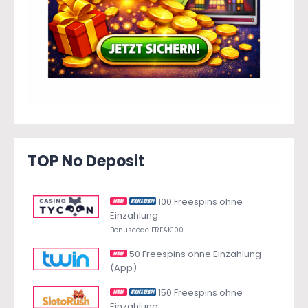
TOP No Deposit
100 Freespins ohne
Einzahlung
Bonuscode FREAK100
50 Freespins ohne Einzahlung
(App)
150 Freespins ohne
Einzahlung