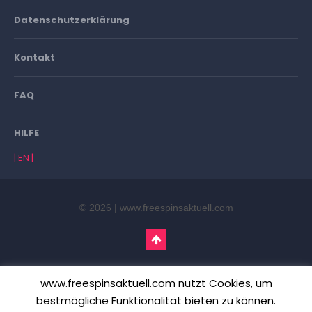
Datenschutzerklärung
Kontakt
FAQ
HILFE
| EN |
© 2026 | www.freespinsaktuell.com
Freespins ohne Einzahlung -
www.freespinsaktuell.com nutzt Cookies, um
bestmögliche Funktionalität bieten zu können.