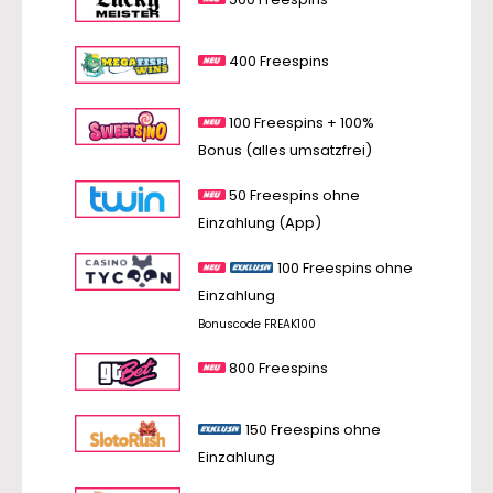
400 Freespins
100 Freespins + 100%
Bonus (alles umsatzfrei)
50 Freespins ohne
Einzahlung (App)
100 Freespins ohne
Einzahlung
Bonuscode FREAK100
800 Freespins
150 Freespins ohne
Einzahlung