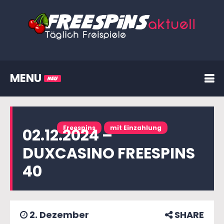
MENU
Freespins
mit Einzahlung
02.12.2024 –
DUXCASINO FREESPINS
40
2. Dezember
SHARE