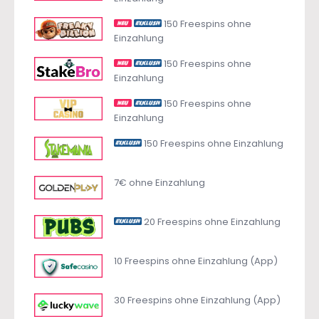
150 Freespins ohne
Einzahlung
150 Freespins ohne
Einzahlung
150 Freespins ohne
Einzahlung
150 Freespins ohne Einzahlung
7€ ohne Einzahlung
20 Freespins ohne Einzahlung
10 Freespins ohne Einzahlung (App)
30 Freespins ohne Einzahlung (App)