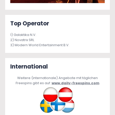
Top Operator
1)
Galaktika N.V.
2)
Novatrix SRL
3)
Modern World Entertainment B.V.
International
Weitere (internationale) Angebote mit täglichen
Freespins gibt es auf:
www.daily-freespins.com