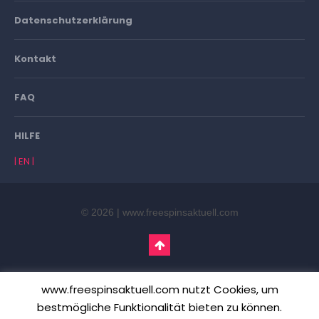
Datenschutzerklärung
Kontakt
FAQ
HILFE
| EN |
© 2026 | www.freespinsaktuell.com
Freespins ohne Einzahlung -
www.freespinsaktuell.com nutzt Cookies, um
bestmögliche Funktionalität bieten zu können.