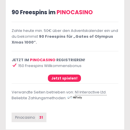
90 Freespins im
PINOCASINO
Zahle heute min. 50€ über den Adventskalender ein und
du bekommst
90 Freespins für „Gates of Olympus
Xmas 1000“.
JETZT IM
PINOCASINO
REGISTRIEREN!
150 Freespins Willkommensbonus
Jetzt spielen!
Verwandte Seiten betrieben von:
N1 Interactive Ltd.
Beliebte Zahlungsmethoden:
Pinocasino
31