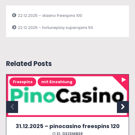
22.12.2025 – staxino freespins 100
22.12.2025 – fortuneplay superspins 50
Related Posts
Freespins
mit Einzahlung
31.12.2025 – pinocasino freespins 120
31. DEZEMBER