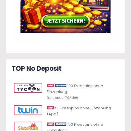
TOP No Deposit
100 Freespins ohne
Einzahlung
Bonuscode FREAK100
50 Freespins ohne Einzahlung
(App)
150 Freespins ohne
Einzahlung