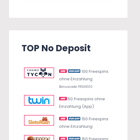
TOP No Deposit
100 Freespins
ohne Einzahlung
Bonuscode FREAK100
50 Freespins ohne
Einzahlung (App)
150 Freespins
ohne Einzahlung
150 Freespins