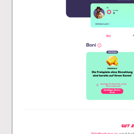
Wildfortune.io
wird bet