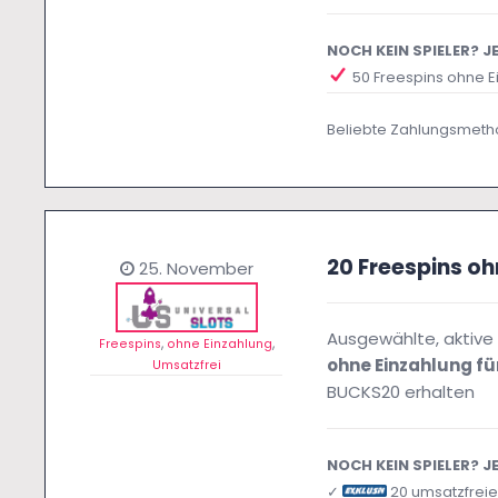
NOCH KEIN SPIELER? J
50 Freespins ohne E
Beliebte Zahlungsmet
20 Freespins oh
25. November
Ausgewählte, aktive
,
,
Freespins
ohne Einzahlung
ohne Einzahlung fü
Umsatzfrei
BUCKS20 erhalten
NOCH KEIN SPIELER? J
✓
20 umsatzfreie