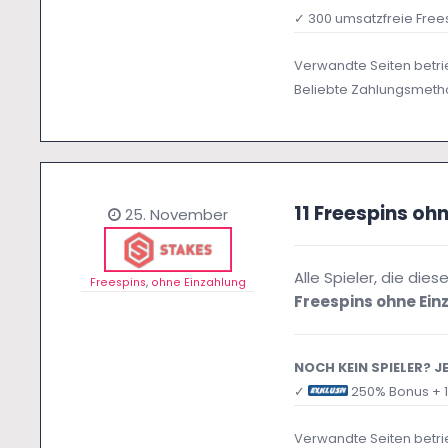
✓ 300 umsatzfreie Fre
Verwandte Seiten betr
Beliebte Zahlungsmet
11 Freespins oh
25. November
Alle Spieler, die di
,
Freespins
ohne Einzahlung
Freespins ohne Einz
NOCH KEIN SPIELER? J
✓
250% Bonus + 1
Verwandte Seiten betr