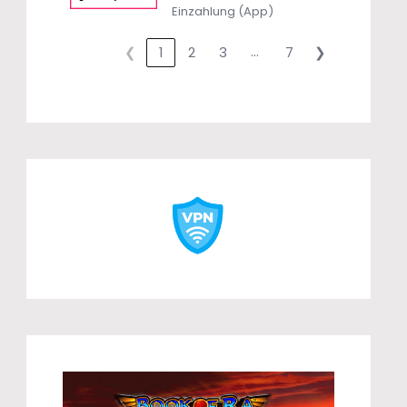
Einzahlung (App)
…
❮
1
2
3
7
❯