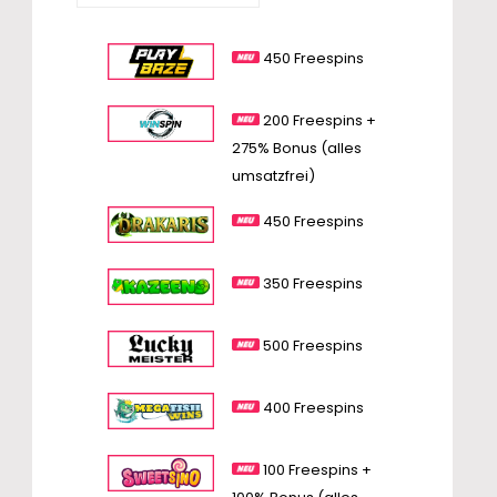
450 Freespins
200 Freespins +
275% Bonus (alles
umsatzfrei)
450 Freespins
350 Freespins
500 Freespins
400 Freespins
100 Freespins +