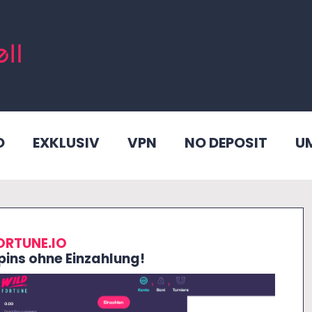
O
EXKLUSIV
VPN
NO DEPOSIT
U
ORTUNE.IO
pins ohne Einzahlung!