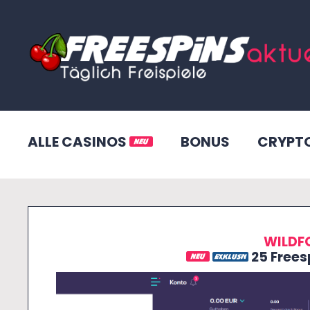
ALLE CASINOS
BONUS
CRYPT
WILDF
25 Frees