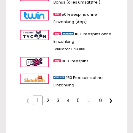
Bonus (alles umsatzfrei)
50 Freespins ohne
Einzahlung (App)
100 Freespins ohne
Einzahlung
Bonuscode FREAK100
800 Freespins
150 Freespins ohne
Einzahlung
…
❮
1
2
3
4
5
9
❯