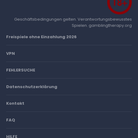
Geschäftsbedingungen gelten. Verantwortungsbewusstes
Spielen.
gamblingtherapy.org
Freispiele ohne Einzahlung 2026
VPN
FEHLERSUCHE
Datenschutzerklärung
Kontakt
FAQ
HILFE