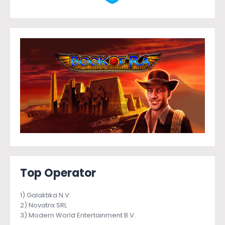
Top Operator
1)
Galaktika N.V.
2)
Novatrix SRL
3)
Modern World Entertainment B.V.