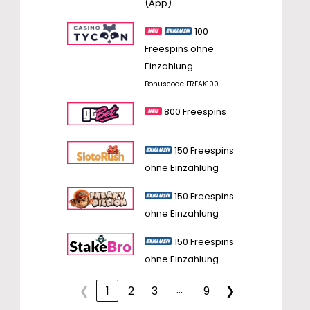
(App)
100
Freespins ohne
Einzahlung
Bonuscode FREAK100
800 Freespins
150 Freespins
ohne Einzahlung
150 Freespins
ohne Einzahlung
150 Freespins
ohne Einzahlung
…
❮
1
2
3
9
❯