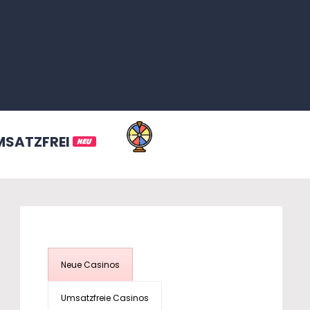
MSATZFREI
Neue Casinos
Umsatzfreie Casinos