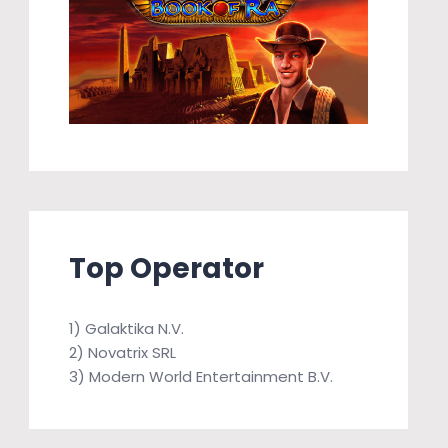
Top Operator
1)
Galaktika N.V.
2)
Novatrix SRL
3)
Modern World Entertainment B.V.