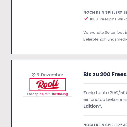
NOCH KEIN SPIELER? J
1000 Freespins Wil
Verwandte Seiten betri
Beliebte Zahlungsmet
Bis zu 200 Free
6. Dezember
Zahle heute 20€/5
,
Freespins
mit Einzahlung
ein und du bekomm
Edition“.
NOCH KEIN SPIELER? J