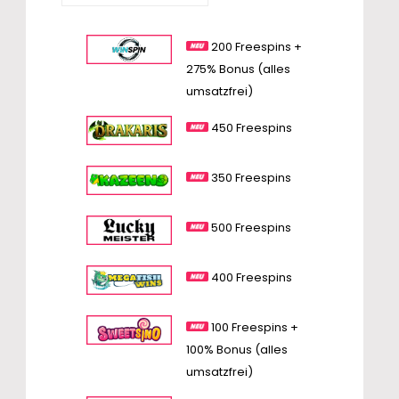
200 Freespins +
275% Bonus (alles
umsatzfrei)
450 Freespins
350 Freespins
500 Freespins
400 Freespins
100 Freespins +
100% Bonus (alles
umsatzfrei)