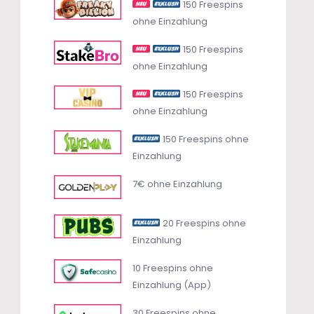
150 Freespins
ohne Einzahlung
150 Freespins
ohne Einzahlung
150 Freespins
ohne Einzahlung
150 Freespins ohne
Einzahlung
7€ ohne Einzahlung
20 Freespins ohne
Einzahlung
10 Freespins ohne
Einzahlung (App)
30 Freespins ohne