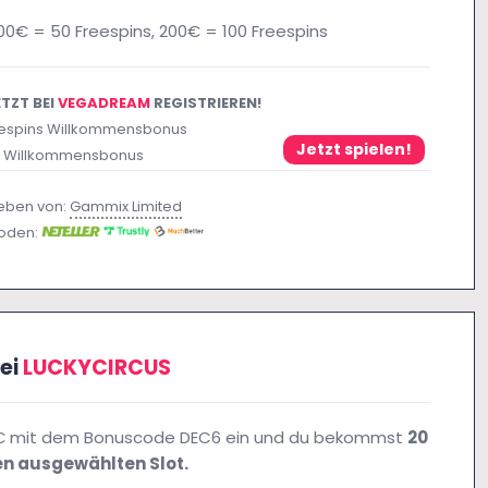
100€ = 50 Freespins, 200€ = 100 Freespins
ETZT BEI
VEGADREAM
REGISTRIEREN!
eespins Willkommensbonus
Jetzt spielen!
% Willkommensbonus
ieben von:
Gammix Limited
hoden:
bei
LUCKYCIRCUS
0€ mit dem Bonuscode DEC6 ein und du bekommst
20
en ausgewählten Slot.