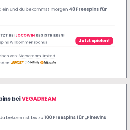
0€ ein und du bekommst morgen
40 Freespins für
ETZT BEI
LOCOWIN
REGISTRIEREN!
Jetzt spielen!
espins Willkommensbonus
ieben von:
Starscream Limited
hoden:
pins bei
VEGADREAM
 du bekommst bis zu
100 Freespins für „Firewins