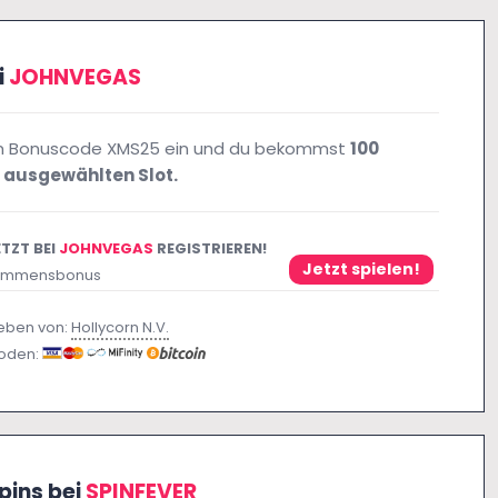
i
JOHNVEGAS
m Bonuscode XMS25 ein und du bekommst
100
n ausgewählten Slot.
ETZT BEI
JOHNVEGAS
REGISTRIEREN!
Jetzt spielen!
lkommensbonus
ieben von:
Hollycorn N.V.
hoden:
pins bei
SPINFEVER