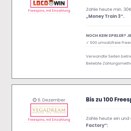
Zahle heute min. 3
,
Freespins
mit Einzahlung
„Money Train 3“.
NOCH KEIN SPIELER? J
✓ 500 umsatzfreie Fre
Verwandte Seiten betr
Beliebte Zahlungsmet
Bis zu 100 Frees
6. Dezember
Zahle heute ein und
,
Freespins
mit Einzahlung
Factory“: