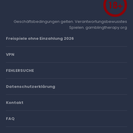
Geschäftsbedingungen gelten. Verantwortungsbewusstes
Spielen.
gamblingtherapy.org
Freispiele ohne Einzahlung 2026
VPN
FEHLERSUCHE
Datenschutzerklärung
Kontakt
FAQ