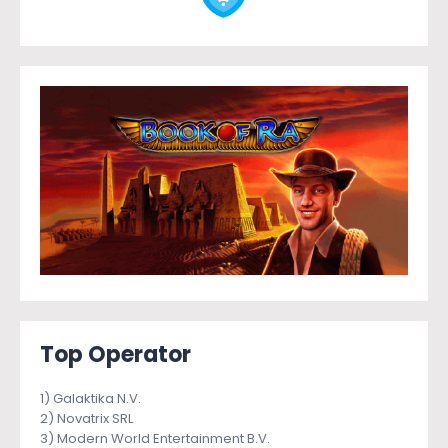
Top Operator
1)
Galaktika N.V.
2)
Novatrix SRL
3)
Modern World Entertainment B.V.