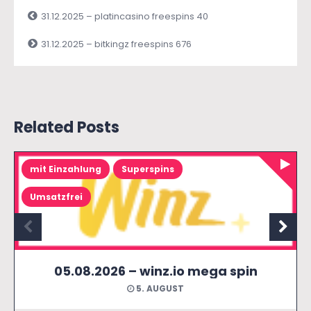
31.12.2025 – platincasino freespins 40
31.12.2025 – bitkingz freespins 676
Related Posts
mit Einzahlung
Superspins
Umsatzfrei
05.08.2026 – winz.io mega spin
5. AUGUST