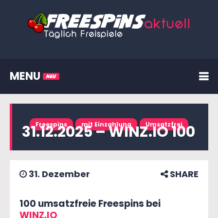
MENU
Freespins
mit Einzahlung
Umsatzfrei
31.12.2025 – WINZ.IO 100
31. Dezember
SHARE
100 umsatzfreie Freespins bei
WINZ.IO