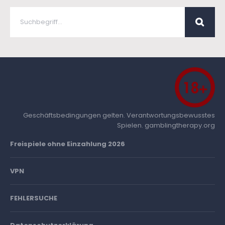
Geschäftsbedingungen gelten. Verantwortungsbewusstes
Spielen.
gamblingtherapy.org
Freispiele ohne Einzahlung 2026
VPN
FEHLERSUCHE