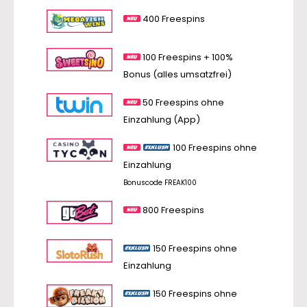
400 Freespins
100 Freespins + 100%
Bonus (alles umsatzfrei)
50 Freespins ohne
Einzahlung (App)
100 Freespins ohne
Einzahlung
Bonuscode FREAK100
800 Freespins
150 Freespins ohne
Einzahlung
150 Freespins ohne