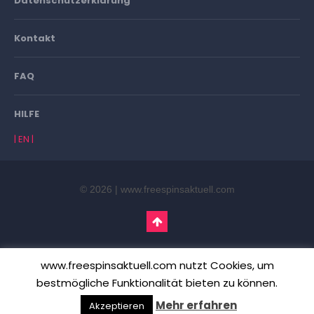
Datenschutzerklärung
Kontakt
FAQ
HILFE
| EN |
© 2026 | www.freespinsaktuell.com
Freespins ohne Einzahlung -
www.freespinsaktuell.com nutzt Cookies, um
bestmögliche Funktionalität bieten zu können.
jeden Tag!
Mehr erfahren
Akzeptieren