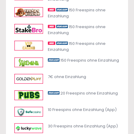
150 Freespins ohne
Einzahlung
150 Freespins ohne
Einzahlung
150 Freespins ohne
Einzahlung
150 Freespins ohne Einzahlung
7€ ohne Einzahlung
20 Freespins ohne Einzahlung
10 Freespins ohne Einzahlung (App)
30 Freespins ohne Einzahlung (App)