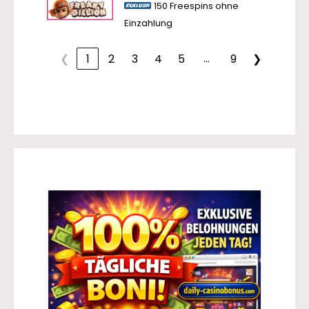
150 Freespins ohne
Einzahlung
…
❮
1
2
3
4
5
9
❯