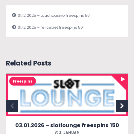
31.12.2025 – touchcasino freespins 50
31.12.2025 – felicebet freespins 50
Related Posts
Freespins
03.01.2026 – slotlounge freespins 150
3. JANUAR